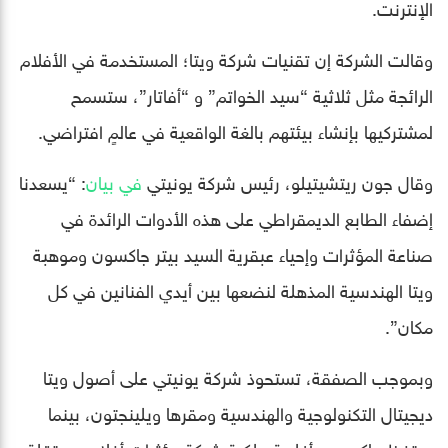
الإنترنت.
وقالت الشركة إن تقنيات شركة ويتا؛ المستخدمة في الأفلام
الرائجة مثل ثلاثية “سيد الخواتم” و “أفاتار”، ستسمح
لمشتركيها بإنشاء بيئتهم بالغة الواقعية في عالمٍ افتراضي.
وقال جون ريتشيتيلو، رئيس شركة يونيتي
في بيان
: “يسعدنا
إضفاء الطابع الديمقراطي على هذه الأدوات الرائدة في
صناعة المؤثرات وإحياء عبقرية السيد بيتر جاكسون وموهبة
ويتا الهندسية المذهلة لنضعها بين أيدي الفنانين في كل
مكان”.
وبموجب الصفقة، تستحوذ شركة يونيتي على أصول ويتا
ديجيتال التكنولوجية والهندسية ومقرها ويلينجتون، بينما
يحتفظ جاكسون بأغلبية ملكية شركة مؤثرات أفلام مستقلة