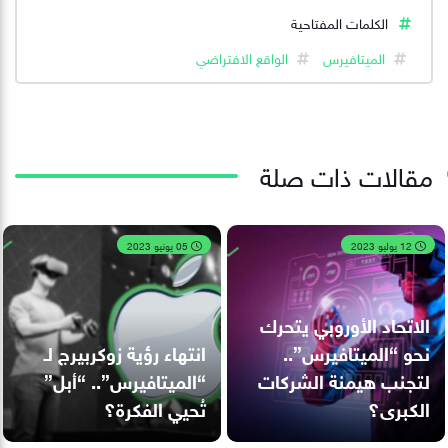
الكلمات المفتاحية
الميتافيرس
الواقع الافتراضي
مقالات ذات صلة
12 يوليو 2023
05 يونيو 2023
الاتحاد الأوروبي يتحرك
نحو “الميتافيرس”..
انتهاء رؤية زوكربيرج لـ
لتجنب هيمنة الشركات
“الميتافيرس”.. “أبل”
الكبرى؟
تُحيي الفكرة؟