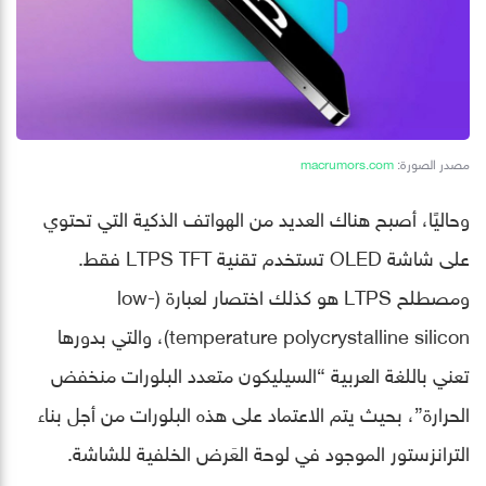
مصدر الصورة:
macrumors.com
وحاليًا، أصبح هناك العديد من الهواتف الذكية التي تحتوي
على شاشة OLED تستخدم تقنية LTPS TFT فقط.
ومصطلح LTPS هو كذلك اختصار لعبارة (low-
temperature polycrystalline silicon)، والتي بدورها
تعني باللغة العربية “السيليكون متعدد البلورات منخفض
الحرارة”، بحيث يتم الاعتماد على هذه البلورات من أجل بناء
الترانزستور الموجود في لوحة العَرض الخلفية للشاشة.