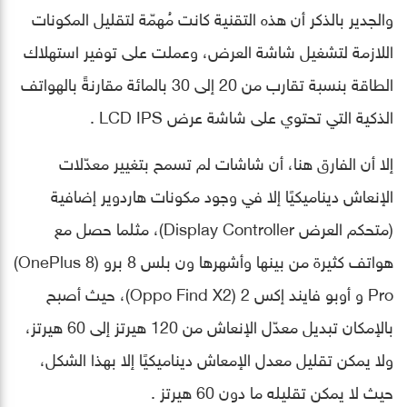
والجدير بالذكر أن هذه التقنية كانت مُهمّة لتقليل المكونات
اللازمة لتشغيل شاشة العرض، وعملت على توفير استهلاك
الطاقة بنسبة تقارب من 20 إلى 30 بالمائة مقارنةً بالهواتف
الذكية التي تحتوي على شاشة عرض LCD IPS .
إلا أن الفارق هنا، أن شاشات لم تسمح بتغيير معدّلات
الإنعاش ديناميكيًا إلا في وجود مكونات هاردوير إضافية
(متحكم العرض Display Controller)، مثلما حصل مع
هواتف كثيرة من بينها وأشهرها ون بلس 8 برو (OnePlus 8)
Pro و أوبو فايند إكس 2 (Oppo Find X2)، حيث أصبح
بالإمكان تبديل معدّل الإنعاش من 120 هيرتز إلى 60 هيرتز،
ولا يمكن تقليل معدل الإمعاش ديناميكيًا إلا بهذا الشكل،
حيث لا يمكن تقليله ما دون 60 هيرتز .