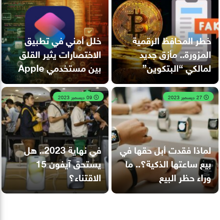
خطر المحافظ الرقمية
خلل أمني في تطبيق
المزورة.. مأزق جديد
الاختصارات يثير القلق
لمالكي “البتكوين”
بين مستخدمي Apple
27 ديسمبر 2023
09 ديسمبر 2023
لماذا فقدت أبل حقها في
في نهاية 2023.. هل
بيع ساعتها الذكية؟.. ما
يستحق آيفون 15
وراء حظر البيع
الاقتناء؟