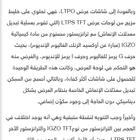
وبالعودة إلى شاشات عرض LTPO، فهي تحتوي على خليط
مزيج من لوحات عرض LTPS TFT (التي تقوم بعملية تبديل
معدلات الإنعاش) مع ترانزيستور مصنوع من مادة كيميائية
IGZO (عبارة عن أوكسيد الزنك الغاليوم الإنديوم)، بحيث
حرف G يرمز للغاليوم وحرف I يرمز للإنديوم، والغرض منه
هو التحكم في لوحة العرض، وكانت هذه الطريقة الوحيدة
للحصول على شاشات أكثر كفاءة، وبالتالي أصبح من الممكن
تبديل معدّلات الإنعاش الخاصة بنظام العرض بشكل
ديناميكي دون الحاجة إلى وجود مكوّن إضافي.
وأخيراً وجب التنويه لنقطة متبقية وهي أنه يوجد اختلاف في
الحجم بين الترانزستور من نوعIGZO TFT والترانزستور الآخر
LTPS TFT ، حيث أن الأول أكبر في الحجم من الثاني.