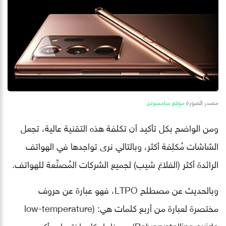
مصدر الصورة
موقع سامسونج
ومن الواضح بكل تأكيد أن تكلفة هذه التقنية عالية، تجعل
الشاشات مُكلِفة أكثر، وبالتالي نرى تواجدها في الهواتف
الرائدة أكثر (الفلاغ شيب) لجميع الشركات المُصنِّعة للهواتف.
وبالحديث عن مصطلح LTPO، فهو عبارة عن حروف
مختصرة لعبارة من أربع كلمات هي: (low-temperature
Polycrystalline oxide) ومعناها بكل باختصار= أكسيد