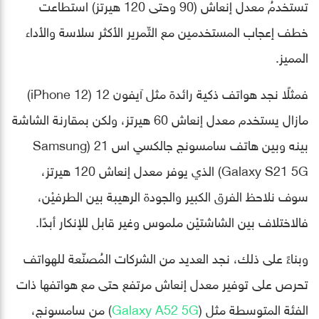
تستخدمُ معدل إنعاش (90 وحتى 120 هيرتز) استطاعت
خطف إعجاب المستخدمين مع التّمرير الأكثر سلاسة والأداء
المميز.
فمثلًا نجد هواتف ذكية رائدة مثل آيفون 12 (iPhone 12)
مازال يستخدم معدل إنعاش 60 هيرتز، ولكن بمقارنة الشاشة
بينه وبين هاتف سامسونج جالكسي اس 21 (Samsung
Galaxy S21 5G) الذي يوفر معدل إنعاش 120 هيرتز،
سوف نلاحظ الفرق الكبير والجودة الرهيبة بين الطرفيْن،
فالاختلاف بين الشاشتيْن ملموس وغير قابل للإنكار أبدًا.
وبناءً على ذلك، نجد العديد من الشركات المُصنّعة للهواتف
تحرص على توفير معدل إنعاش مرتفع حتى مع هواتفها ذات
الفئة المتوسطة مثل (
Galaxy A52 5G
) من سامسونج،