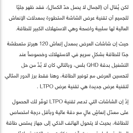
لكن يُقال أن (الجمال لا يصل حدّ الكمال)، فقد ظهر جليًا
للجميع أن تقنية عرض الشاشة المتطورة بمعدلات الإنعاش
العالية لها سلبية واضحة وهي الاستهلاك الكبير للطاقة.
حيث إن شاشات العرض بمعدل إنعاش 120 هيرتز متعطشة
جدًا للطاقة بشكلٍ سريع في الاستهلاك وخصوصاً عند
التشغيل بدقة QHD بلس، وبالتالي كان لا بُدَّ من حل
لتحسين العرض مع توفير الطاقة، وهنا فقط برز الدور المثالي
لتقنية عرض جديدة هي تقنية عرض LTPO .
إذْ إن الشاشات التي تدعم تقنية LTPO توفّر لك الحصول
على معدّل إنعاشٍ عالٍ مع دقة عالية وبأقل درجة امتصاص
للطاقة، بحيث لا يتحول الهاتف الذكي إلى جهاز يمتص طاقة
البطارية بشراهة دون توقّف، فكانت هذه التقنية ملاذًا