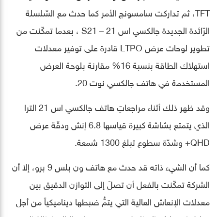
TFT، ثم تداركت سامسونج الأمر كما حدث مع السّلسلة
الرّائدة الجديدة جالكسي اس 21 – S21 ، بعدما تمكّنت من
تطوير لوحات عرض LTPO قادرة على توفير معدلات
استهلاك الطاقة بنسبة 16% مقارنة بلوحة العرض
المستخدمة في هاتف جالكسي نوت 20.
وقد ظهر ذلك أثناء مراجعاتِ هاتف جالكسي اس 21 الترا
الذي يتمتع بشاشة كبيرة قياسها 6.8 إنش ودقّة عرض
QHD+ وشدّة سطوع تبلغ 1300 شمعة.
كما أن الشيء ذاته قد حدث مع هاتف ون بلس 9 برو، إلا أن
الشركة تمكّنت بالفعل أن تصلَ إلى التوازن الدقيق بين
معدلات الإنعاش العالية التي يتمُّ ضبطها ديناميكياً من أجل