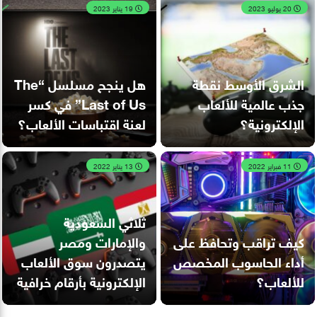
20 يوليو 2023
19 يناير 2023
الشرق الأوسط نقطة
هل ينجح مسلسل “The
جذب عالمية للألعاب
Last of Us” في كسر
الإلكترونية؟
لعنة اقتباسات الألعاب؟
11 فبراير 2022
13 يناير 2022
ثلاثي السعودية
كيف تراقب وتحافظ على
والإمارات ومصر
أداء الحاسوب المخصص
يتصدرون سوق الألعاب
للألعاب؟
الإلكترونية بأرقام خرافية