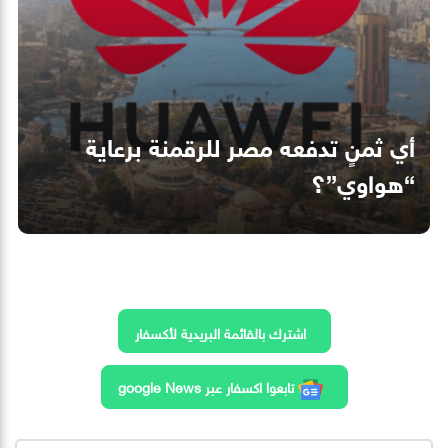
أي ثمنٍ تدفعه مصر للرقمنة برعاية
“هواوي”؟
اشترك بالقائمة البريدية لأكسفار
تابعوا اكسفار عبر google News