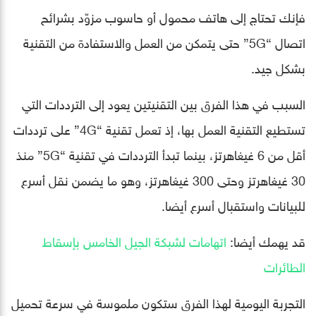
فإنك تحتاج إلى هاتف محمول أو حاسوب مزوّد بشرائح
اتصال “5G” حتى يتمكن من العمل والاستفادة من التقنية
بشكل جيد.
السبب في هذا الفرق بين التقنيتين يعود إلى الترددات التي
تستطيع التقنية العمل بها، إذ تعمل تقنية “4G” على ترددات
أقل من 6 غيغاهرتز، بينما تبدأ الترددات في تقنية “5G” منذ
30 غيغاهرتز وحتى 300 غيغاهرتز، وهو ما يضمن نقل أسرع
للبيانات واستقبال أسرع أيضا.
قد يهمك أيضا:
اتهامات لشبكة الجيل الخامس بإسقاط
الطائرات
التجربة اليومية لهذا الفرق ستكون ملموسة في سرعة تحميل