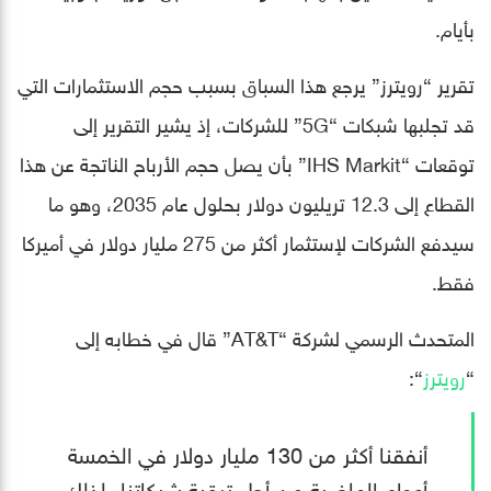
بأيام.
تقرير “رويترز” يرجع هذا السباق بسبب حجم الاستثمارات التي
قد تجلبها شبكات “5G” للشركات، إذ يشير التقرير إلى
توقعات “IHS Markit” بأن يصل حجم الأرباح الناتجة عن هذا
القطاع إلى 12.3 تريليون دولار بحلول عام 2035، وهو ما
سيدفع الشركات لإستثمار أكثر من 275 مليار دولار في أميركا
فقط.
المتحدث الرسمي لشركة “AT&T” قال في خطابه إلى
“
رويترز
“:
أنفقنا أكثر من 130 مليار دولار في الخمسة
أعوام الماضية من أجل ترقية شبكاتنا، لذلك