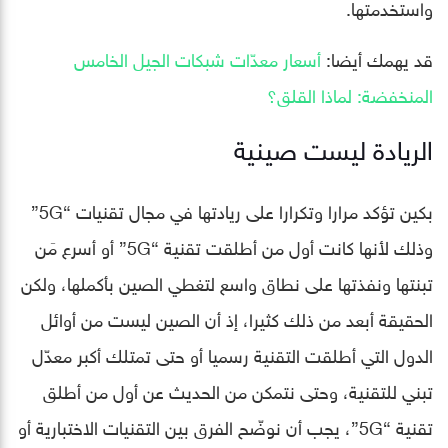
واستخدمتها.
قد يهمك أيضا:
أسعار معدّات شبكات الجيل الخامس
المنخفضة: لماذا القلق؟
الريادة ليست صينية
بكين تؤكد مرارا وتكرارا على ريادتها في مجال تقنيات “5G”
وذلك لأنها كانت أول من أطلقت تقنية “5G” أو أسرع مَن
تبنتها ونفذتها على نطاق واسع لتغطي الصين بأكملها، ولكن
الحقيقة أبعد من ذلك كثيرا، إذ أن الصين ليست من أوائل
الدول التي أطلقت التقنية رسميا أو حتى تمتلك أكبر معدّل
تبني للتقنية، وحتى نتمكن من الحديث عن أول من أطلق
تقنية “5G”، يجب أن نوضّح الفرق بين التقنيات الاختبارية أو