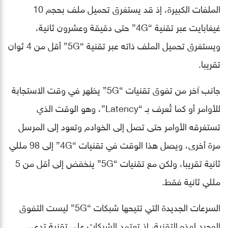
الملفات الكبيرة، إذ قد يستغرق تحميل ملف بحجم 10
غيغابايت عبر تقنية “4G” حتى دقيقة وعشرون ثانية،
ويستغرق تحميل الملف ذاته عبر تقنية “5G” أقل من 4 ثوان
تقريبا.
جانب آخر من تفوق تقنيات “5G” يظهر في وقت الاستجابة
للأوامر أو كما تُعرف بـ “Latency”، وهو الوقت الذي
تستغرقه الأوامر حتى تصل إلى الخوادم وتعود إلى المرسل
مرة أخرى، ويصل هذا الوقت في تقنيات “4G” إلى 98 مللي
ثانية تقريبا، ولكن مع تقنيات “5G” ينخفض إلى أقل من 5
مللي ثانية فقط.
السرعات الجديدة التي تتيحها شبكات “5G” ليست التفوق
الوحيد لهذه التقنية، إذ تعتمد الشبكات على تقنية تدعى