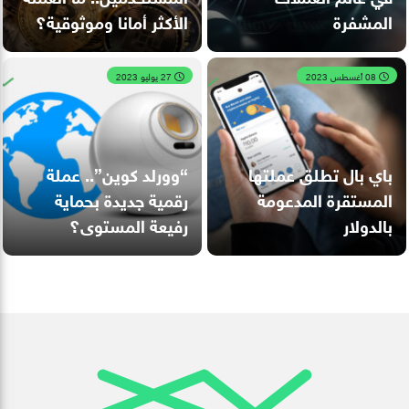
المشفرة
الأكثر أمانا وموثوقية؟
08 أغسطس 2023
27 يوليو 2023
باي بال تطلق عملتها
“وورلد كوين”.. عملة
المستقرة المدعومة
رقمية جديدة بحماية
بالدولار
رفيعة المستوى؟