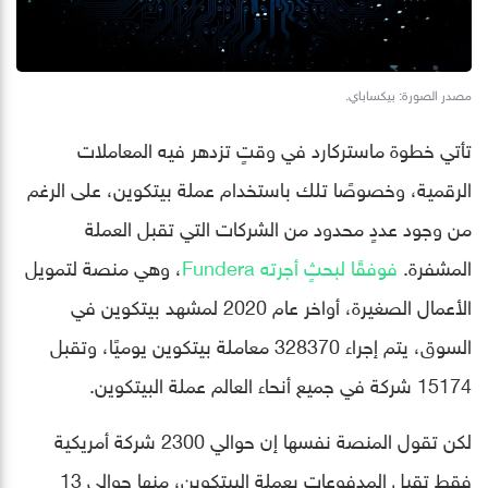
مصدر الصورة: بيكساباي.
تأتي خطوة ماستركارد في وقتٍ تزدهر فيه المعاملات
الرقمية، وخصوصًا تلك باستخدام عملة بيتكوين، على الرغم
من وجود عددٍ محدود من الشركات التي تقبل العملة
المشفرة.
فوفقًا لبحثٍ أجرته Fundera
، وهي منصة لتمويل
الأعمال الصغيرة، أواخر عام 2020 لمشهد بيتكوين في
السوق، يتم إجراء 328370 معاملة بيتكوين يوميًا، وتقبل
15174 شركة في جميع أنحاء العالم عملة البيتكوين.
لكن تقول المنصة نفسها إن حوالي 2300 شركة أمريكية
فقط تقبل المدفوعات بعملة البيتكوين، منها حوالي 13