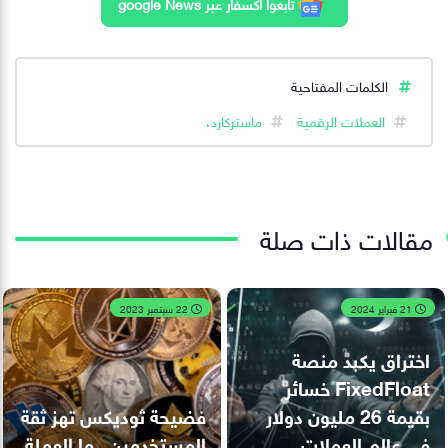
تابعوا اكسفار عبر google News
الكلمات المفتاحية
العملات الرقمية
ماستركارد،
مقالات ذات صلة
21 فبراير 2024
22 سبتمبر 2023
اختراق يكبد منصة
FixedFloat خسائر
بقيمة 26 مليون دولار
فضيحة ثوديكس تهز ثقة
في عالم العملات
المستخدمين.. ما العملة