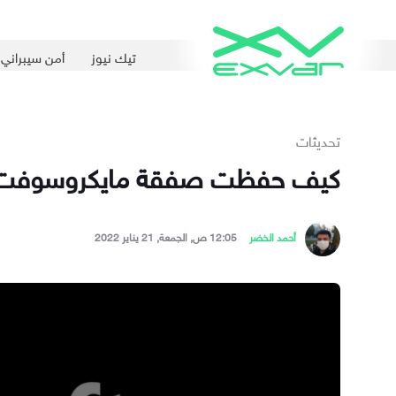
تيك نيوز
أمن سيبراني
تحديثات
كيف حفظت صفقة مايكروسوفت-أك
أحمد الخضر
12:05 ص, الجمعة, 21 يناير 2022