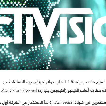
أصبح الصندوق السيادي السعودي قريبًا من تحقيق مكاسب بقيمة 1.1 مليار دولار أمريكي جراء الاستفادة من
لفيديو (أكتيفيجن بليزارد) Activision Blizzard.
ويُعد الصندوق السيادي السعودي من أبرز المستثمرين في شركة Activision، إذ بدأ الاستثمار في الشركة