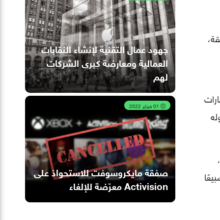
ر الصفقة،
جهود عمال التقنية لإنشاء النقابات
العمالية ومعارضة كبرى الشركات
لهم
مارات
01 فبراير 2022
وله
صفقة مايكروسوفت للاستحواذ على
التي تعد الأكثر مبيعًا
Activision معرّضة للإلغاء