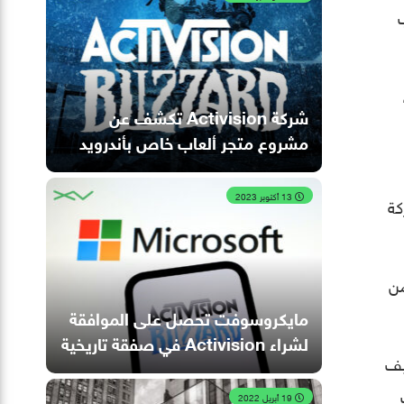
،
شركة Activision تكشف عن
مشروع متجر ألعاب خاص بأندرويد
13 أكتوبر 2023
كة
صف الأول من
مايكروسوفت تحصل على الموافقة
لشراء Activision في صفقة تاريخية
 صيف
19 أبريل 2022