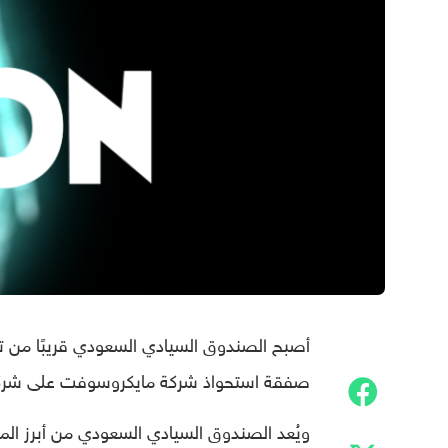
صفقة استحواذ شركة مايكروسوفت على شركة صناعة ألعاب ا