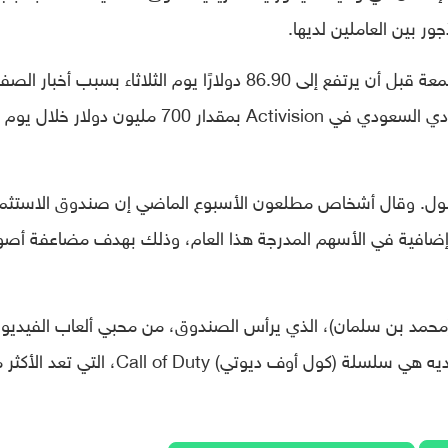
ر بين العاملين لديها.
وأغلق سهم الشركة عند 65.39 دولارًا يوم الجمعة قبل أن يرتفع إلى 86.90 دولارًا يوم الثلاثاء بسبب أخبا
ما رفع القيمة السوقية لحصة الصندوق السيادي السعودي في Activision بمقدار 700 مليون دولار خلال يوم
مليار دولار من الأصول. وقال أشخاص مطلعون الأسبوع الماضي إن صندوق الاستث
ار نحو 10 مليارات دولار إضافية في الأسهم المدرجة هذا العام، وذلك بهدف مضاعفة أص
 (محمد بن سلمان)، الذي يرأس الصندوق، من محبي ألعاب الفيديو،
حيث قال في عام 2018 إن اللعبة المفضلة لديه هي سلسلة (كول أوف ديوتي) Call of Duty، 