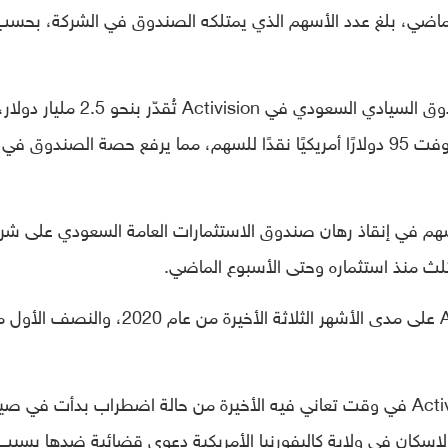
/ سبتمبر الماضي، بلغ عدد الأسهم الذي يمتلكه الصندوق في الشركة، بحسب
وحتى يوم الجمعة الماضي، كانت حصة الصندوق السيادي السعودي في Activision تُقدّر بنحو 2.5 مليار دولار
وبموجب صفقة الاستحواذ، ستدفع مايكروسوفت 95 دولارًا أمريكيًا نقدًا للسهم، مما يرفع حصة الصندوق في
هم في إنقاذ رهان صندوق الاستثمارات العامة السعودي على شر
وكان الصندوق قد راكم حصته في Activision على مدى الأشهر الثلاثة الأخيرة من عام 2020، والن
وتأتي أنباء استحواذ مايكروسوفت على Activision في وقت تعاني فيه الأخيرة من حالة اضطراب بدأت في
والإسكان في ولاية كاليفورنيا الأمريكية دعوى قضائية ضدها بسبب