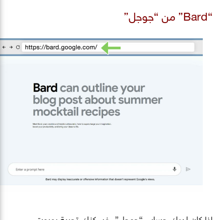
“Bard” من “جوجل”
إذا كان لديك حساب “جوجل”، فيمكنك تجربة روبوت