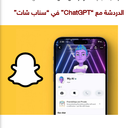
الدردشة مع “ChatGPT” في “سناب شات”