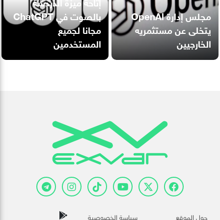
إتاحة ميزة الدردشة
مجلس إدارة OpenAl
بالصوت في ChatGPT
يتخلى عن مستثمريه
مجانا لجميع
الخارجيين
المستخدمين
حول الموقع
سياسة الخصوصية