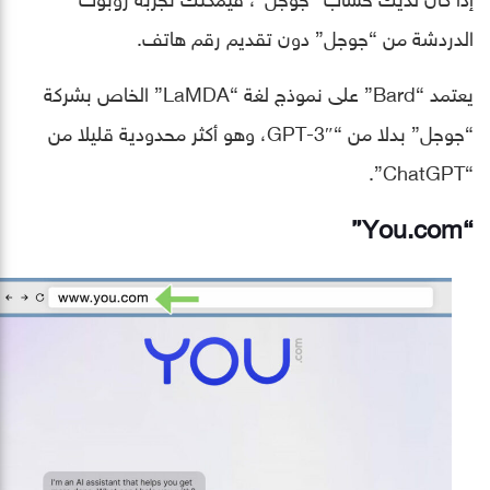
الدردشة من “جوجل” دون تقديم رقم هاتف.
يعتمد “Bard” على نموذج لغة “LaMDA” الخاص بشركة
“جوجل” بدلا من “GPT-3″، وهو أكثر محدودية قليلا من
“ChatGPT”.
“You.com”