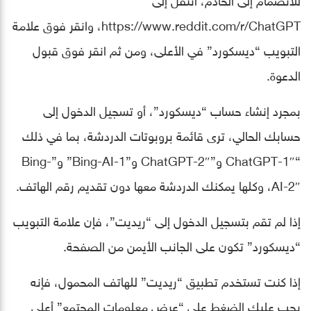
https://www.reddit.com/r/ChatGPT، وانقر فوق علامة
التبويب “ديسكورد” في الأعلى، ومن ثم انقر فوق قبول
الدعوة.
بمجرد إنشاء حساب “ديسكورد”، أو تسجيل الدخول إلى
حسابك الحالي، ترى قائمة بروبوتات الدردشة، بما في ذلك
“ChatGPT-1″ و”ChatGPT-2″ و”Bing-AI-1” و”Bing-
AI-2″، وكلها يمكنك الدردشة معها دون تقديم رقم الهاتف.
إذا لم تقم بتسجيل الدخول إلى “ريديت”، فإن علامة التبويب
“ديسكورد” تكون على الجانب الأيمن من الصفحة.
إذا كنت تستخدم تطبيق “ريديت” للهاتف المحمول، فإنه
يجب عليك الضغط على “عرض معلومات المجتمع” أعلى