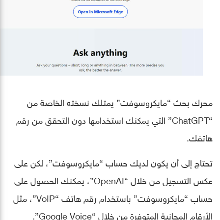
محرك بحث “مايكروسوفت” يمتلك نسخته الخاصة من
“ChatGPT” التي يمكنك استخدامها دون التحقق من رقم
هاتفك.
تحتاج إلى أن يكون لديك حساب “مايكروسوفت”، لكن على
عكس التسجيل من خلال “OpenAI”، يمكنك الحصول على
حساب “مايكروسوفت” باستخدام رقم هاتف “VoIP”، مثل
الأرقام المجانية المتوفرة من خلال “Google Voice”.