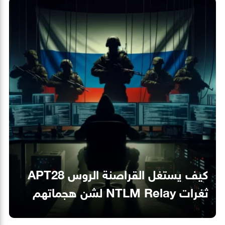
كيف يستغل القراصنة الروس APT28
ثغرات NTLM Relay لشن هجماتهم