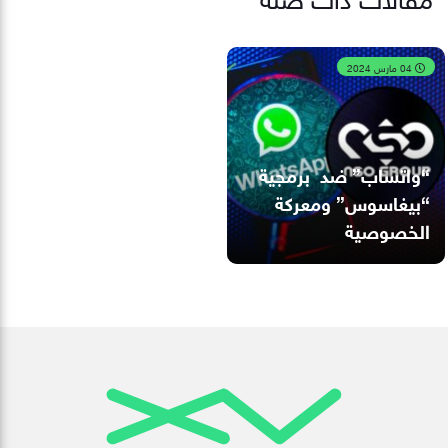
04 مارس 2024
“واتساب” ضد برمجية
“بيغاسوس” ومعركة
الخصوصية