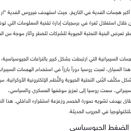
العالم واحدة من أكبر هجمات الفدية في التاريخ، حيث استهدف فيروس الفدية “آر
لعالم من خلال استغلال ثغرة في برمجيات إدارة تقنية المعلومات التي توف
الهجوم أبرز مخاطر تعرض البنية التحتية الحيوية للشركات للخطر وأثار موجة من ا
داً في الهجمات السيبرانية التي ارتبطت بشكل كبير بالنزاعات الجيوسياسية،
ذا السياق، لعبت روسيا دوراً بارزاً في استخدام الهجمات السيبراني
مكثّف البُنى التحتية الحيوية والنُّظم الإلكترونية الأوكرانية. من
سيبراني، سعت روسيا إلى تعزيز موقفها العسكري والسياسي،
طاق بهدف تشويه صورة الخصم وزعزعة استقراره الداخلي. هذا الن
لتكنولوجيا في الحروب الحديثة.
ت الضغط الجيوسياسي