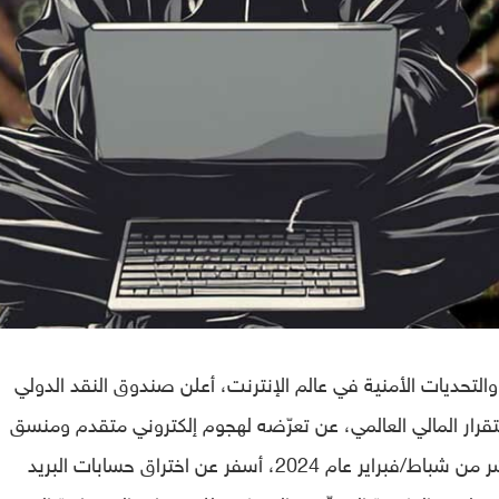
التحديات الأمنية في عالم الإنترنت، أعلن صندوق النقد الدولي
استقرار المالي العالمي، عن تعرّضه لهجوم إلكتروني متقدم ومنسق
بدقة. هذا الهجوم، الذي وقع في السادس عشر من شباط/فبراير عام 2024، أسفر عن اختراق حسابات البريد