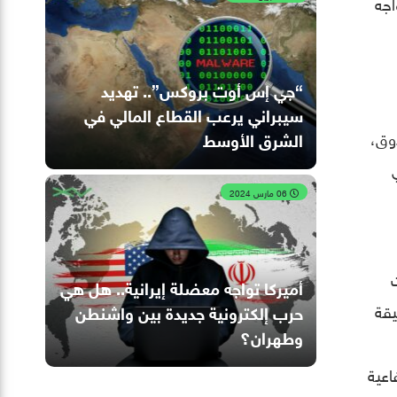
واجه
“جي إس أوت بروكس”.. تهديد
سيبراني يرعب القطاع المالي في
وق،
الشرق الأوسط
06 مارس 2024
أميركا تواجه معضلة إيرانية.. هل هي
يقة
حرب إلكترونية جديدة بين واشنطن
وطهران؟
اعية