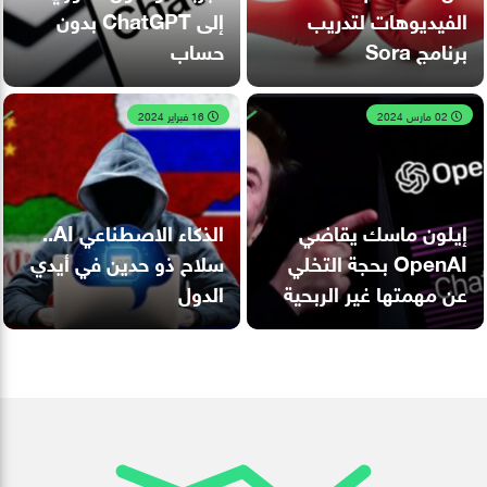
الفيديوهات لتدريب
إلى ChatGPT بدون
برنامج Sora
حساب
02 مارس 2024
16 فبراير 2024
إيلون ماسك يقاضي
الذكاء الاصطناعي AI..
OpenAI بحجة التخلي
سلاح ذو حدين في أيدي
عن مهمتها غير الربحية
الدول