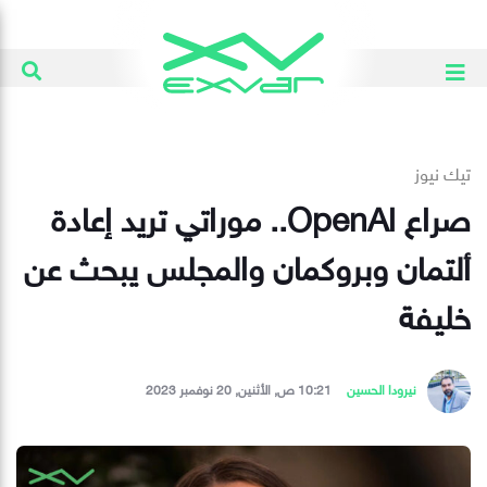
تيك نيوز
صراع OpenAl.. موراتي تريد إعادة
ألتمان وبروكمان والمجلس يبحث عن
خليفة
نيرودا الحسين
10:21 ص, الأثنين, 20 نوفمبر 2023