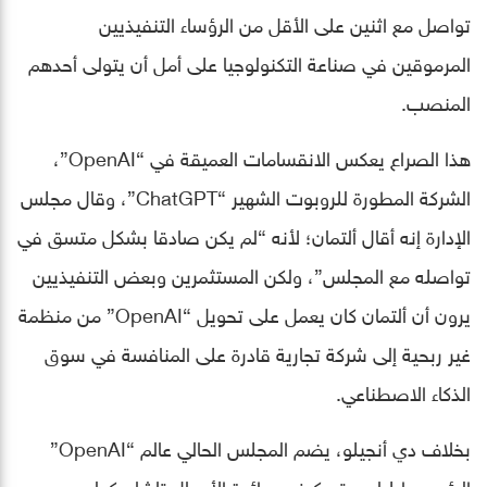
تواصل مع اثنين على الأقل من الرؤساء التنفيذيين
المرموقين في صناعة التكنولوجيا على أمل أن يتولى أحدهم
المنصب.
هذا الصراع يعكس الانقسامات العميقة في “OpenAI”،
الشركة المطورة للروبوت الشهير “ChatGPT”، وقال مجلس
الإدارة إنه أقال ألتمان؛ لأنه “لم يكن صادقا بشكل متسق في
تواصله مع المجلس”، ولكن المستثمرين وبعض التنفيذيين
يرون أن ألتمان كان يعمل على تحويل “OpenAI” من منظمة
غير ربحية إلى شركة تجارية قادرة على المنافسة في سوق
الذكاء الاصطناعي.
بخلاف دي أنجيلو، يضم المجلس الحالي عالم “OpenAI”
الرئيسي إيليا سوتسكيفر، ورائدة الأعمال تاشا مكولي،