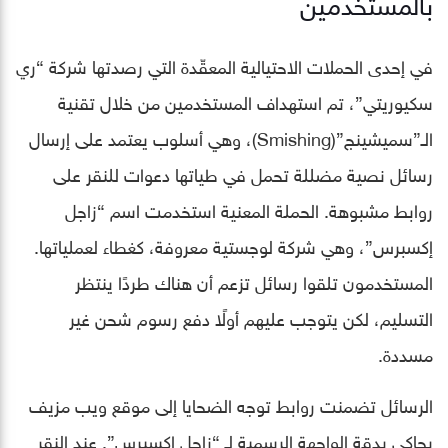
بالمستخدمين
في إحدى الحملات الاحتيالية المعقّدة التي رصدتها شركة “ري
سكيوريتي”، تم استهداف المستخدمين من خلال تقنية
الـ”سميشينج”(Smishing)، وهي أسلوب يعتمد على إرسال
رسائل نصية مضللة تحمل في طياتها دعوات للنقر على
روابط مشبوهة. الحملة المعنية استخدمت اسم “زاجل
إكسبرس”، وهي شركة لوجستية معروفة، كغطاء لعملياتها.
المستخدمون تلقوا رسائل تزعم أن هناك طردًا ينتظر
التسليم، لكن يتوجب عليهم أولًا دفع رسوم شحن غير
مسددة.
الرسائل تضمنت روابط توجه الضحايا إلى موقع ويب مزيف
يحاكي بدقة الواجهة الرسمية لـ “زاجل إكسبرس”. عند النقر