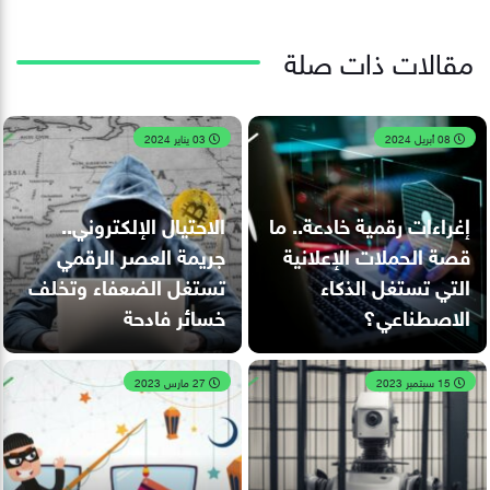
مقالات ذات صلة
08 أبريل 2024
03 يناير 2024
إغراءات رقمية خادعة.. ما
الاحتيال الإلكتروني..
قصة الحملات الإعلانية
جريمة العصر الرقمي
التي تستغل الذكاء
تستغل الضعفاء وتخلف
الاصطناعي؟
خسائر فادحة
15 سبتمبر 2023
27 مارس 2023