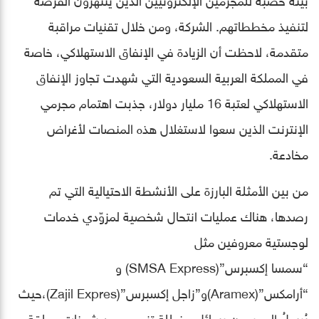
لتنفيذ مخططاتهم. الشركة، ومن خلال تقنيات مراقبة
متقدمة، لاحظت أن الزيادة في الإنفاق الاستهلاكي، خاصة
في المملكة العربية السعودية التي شهدت تجاوز الإنفاق
الاستهلاكي لعتبة 16 مليار دولار، جذبت اهتمام مجرمي
الإنترنت الذين سعوا لاستغلال هذه المنصات لأغراض
مخادعة.
من بين الأمثلة البارزة على الأنشطة الاحتيالية التي تم
رصدها، هناك عمليات انتحال شخصية لمزوّدي خدمات
لوجستية معروفين مثل
“سمسا إكسبرس”(SMSA Express) و
“أرامكس”(Aramex)و”زاجل إكسبرس”(Zajil Expres)،حيث
يُرسلُ المجرمون رسائل مضللة تزعم وجود شحنات معلقة