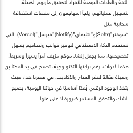
الثقة والعادات اليومية للأفراد لتحقيق مآربهم الخبيثة.
لتسهيل عملياتهم، يلجأ المهاجمون إلى منصات استضافة
سحابية مثل
“سوفتر”(Softr)و”نتليفاي”(Netlify)”فيرسل”(Vercel)، التي
تستخدم الذكاء الاصطناعي لتوفير قوالب وتصاميم يسهل
تخصيصها، مما يجعل إنشاء موقع مزيف أمراً يسيراً وسريعاً.
هذه الأدوات، رغم براءتها التكنولوجية، تصبح في يد المحتالين
وسيلة فعّالة لنشر الخداع والأكاذيب. في عصرنا هذا، حيث
يتخذ الوجود الرقمي بُعدًا أساسيًا في حياتنا اليومية، يصبح
الشك والتحقق المستمر ضرورة لا غنى عنها.