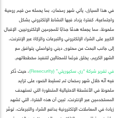
في هذا السياق، يأتي شهر رمضان، بما يحمله من قيم روحية
واجتماعية، كفترة يزداد فيها النشاط الإلكتروني بشكل
ملحوظ، مما يجعله هدفًا جذابًا للمجرمين الإلكترونيين. الإقبال
الكبير على الشراء الإلكتروني والتبرعات والزكاة عبر الإنترنت،
إلى جانب البحث عن محتوى ديني وتواصلي يتوافق مع
الشهر الكريم، يخلق فرصًا للمحتالين لتنفيذ مخططاتهم.
في تقرير شركة “ري سكيوريتي” (Resecurity)
، حيث ذُكر
فيه أنّه خلال شهر رمضان تم تسليط الضوء على تزايد
ملحوظ في الأنشطة الاحتيالية المتطورة التي تستهدف
المستخدمين عبر الإنترنت. تبين أن هذه الفترة، التي تشهد
زيادة في المعاملات الإلكترونية بدافع الشراء والتبرعات، توفّر
بيئة خصبة للمجرمين الإلكترونيين الذين ينتهزون الفرصة