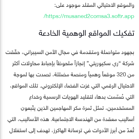
والموقع الاحتيالي المقلد موجود على:
https://musaned2comsa3.softr.app/
تفكيك المواقع الوهمية الخادعة
بجهود متواصلة ومتقدمة في مجال الأمن السيبراني، حقّقت
شركة “ري سكيوريتي” إنجازاً ملحوظاً بإحباط محاولات أكثر
من 320 موقعاً وهمياً ومنصة مضللة، تصدت بها لموجة
الاحتيال الرقمي التي غزت الفضاء الإلكتروني. تلك المواقع،
التي صُمّمت بدهاء لتقليد الهويات الرسمية وخداع
المستخدمين، تمثل ثمرة مكر المهاجمين الذين يتّبعون
أساليب معقدة من الهندسة الاجتماعية. هذه الأساليب، التي
تُعدّ من أبرز الأدوات في ترسانة الهاكرز، تهدف إلى استغلال