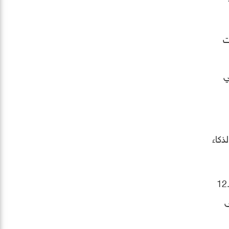
ات
ي
 الخامس (5G) وتطبيقات الذكاء
ود 16.6 مليار دولار إلى 17.2 مليار دولار، مقارنة بـ 12.92
ى