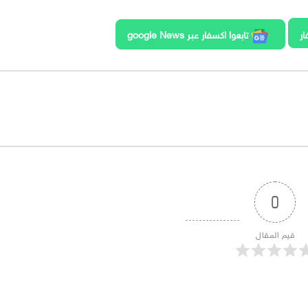
ار
تابعوا اكسفار عبر google News
0
قيم المقال