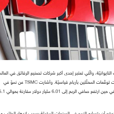
الموصلات التايوانيّة، والّتي تعتبر إحدى أكبر شركات تصنيع الرقائق في العالم
عن أرباحها للربع الأخير لعام 2021، والّتي فاقت توقّعات المحلّلين بأرباح قياسيّة. وأشارت TSMC عن نموّ في
الإيرادات على أساس سنويّ بنسبة 24.1%، في حين ارتفع صافي الربح إلى 6.01 مليار دولار
 شركة TSMC تتوقع أن يتسارع النمو في السنوات المقبلة بسبب ازدهار الطلب ع