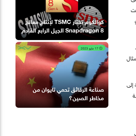
لت
هم TSMC بنحو
كوالكوم تختار TSMC لإنتاج معالج
Snapdragon 8 الجيل الرابع القادم
،
17 مايو 2023
ن أمثال
الأخيرة إلى
صناعة الرقائق تحمي تايوان من
ة
مخاطر الصين؟
في