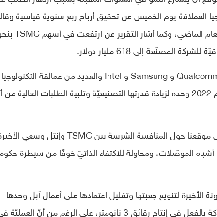
ا العملاقة يوم الخميس عن تحقيق أرباح ربع سنوية قياسية وقا
إنها تخطط لإنفاق الثلث على الأقل أكثر من العام الماضي، وكما أشار التقرير عن ارتفعت في أس
توفّر TSMC الرقائق لشركات مثل Apple و Qualcomm و Samsung و Intel والعديد من عمالقة التكنولوجيا
وهي تخطّط لإنفاق 40-44 مليار دولار في عام 2022 وحده لزيادة قدرتها التصنيعيّة وتلبية الطلبات العالية م
على موقعنا حول المنافسة الشرسة بين TSMC وإنتل وسعي 
رة شركة TSMC على سوق أشباه الموصّلات، ومحاولة للاكتفاء الذاتيّ خوفًا من سيطرة حكوم
ي الآونة الأخيرة لتنويع جعبتها وتقليل اعتمادها على أعمال آبل وحدها
وسلسلة الرقائق A و M الجديدة. وبدأت الشركة بالفعل في إنتاج رقائق 3 نانومتر، على الرغم من أنّ العمليّة 