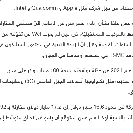
ركاء مثل Apple و Qualcomm و Intel.
الرئيس التنفيذيّ للشركة C. C. Wel إنّه ليس قلقًا بشأن زيادة المعروض من الرقائق لأنّ مصنّعي السيّار
سيعتمدون على إنتاج TSMC لتطويرها وتزويدها بالمركبات المستقبليّة، في حين لم يعرب Wel عن تخوّفه من
سنوات القادمة وقال إنّ الزيادة الكبيرة في محتوى السيليكون ف
السوق.
والجدير بالذكر أنّ شركة TSMC قد أعلنت في عام 2021 عن خطّة توسّعيّة بقيمة 100 مليار دولار على مدى
السنوات القليلة المقبلة، حيث تعمل التقنيّات الجديدة مثل تكنولوجيا اتّصالات الجيل
ق.
ومن المتوقّع أن تكون عائدات الربع الأوّل للشركة في حد
مّا بالنسبة لهذا العام فمن المتوقّع أن ينمو في نطاق متوسّط ​​إل