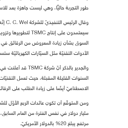
طور التجربة حاليًّا، وهي ليست جاهزة بعد للاستخدام من قبل ش
وقال 
السوق بشأن زيادة المعروض من الرقائق في ال
الأدوات التقنيّة مثل السيّارات الكهربائيّة ستساعد TSMC في تصحيح أوضاعها في 
الاصطناعيّ أيضًا على زيادة الطلب على الرقائ
مليار دولار في نفس الفترة من العام السابق، أ
مرتفع يبلغ 20% بالدولار الأمريكيّ.