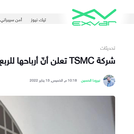
تيك نيوز
أمن سيبراني
تحديثات
شركة TSMC تعلن أنّ أرباحها للربع الأخير لعام 2021 تفوق توقّعات المحلّلين بأرباح قياسيّة
نيرودا الحسين
10:18 م, الخميس, 13 يناير 2022