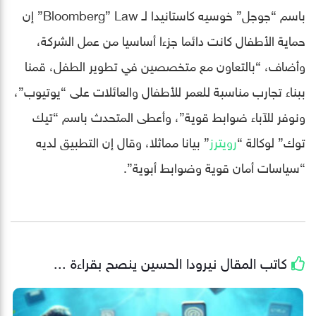
باسم “جوجل” خوسيه كاستانيدا لـ Bloomberg” Law” إن
حماية الأطفال كانت دائما جزءا أساسيا من عمل الشركة،
وأضاف، “بالتعاون مع متخصصين في تطوير الطفل، قمنا
ببناء تجارب مناسبة للعمر للأطفال والعائلات على “يوتيوب”،
ونوفر للآباء ضوابط قوية”، وأعطى المتحدث باسم “تيك
توك” لوكالة “
رويترز
” بيانا مماثلا، وقال إن التطبيق لديه
“سياسات أمان قوية وضوابط أبوية”.
كاتب المقال
نيرودا الحسين
ينصح بقراءة ...