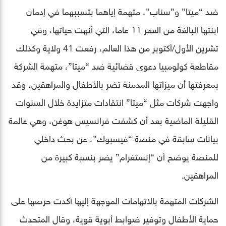
ضد “ميتا” و”سناب”، متهمة إياهما بتسببهما في إدمان
ابنتها البالغة من العمر 11 عاما، التي أنهت حياتها، وفي
تشرين الأول/أكتوبر من هذا العالم، رفعت 41 ولاية وكذلك
مقاطعة كولومبيا دعوى قضائية ضد “ميتا”، متهمة الشركة
بمعرفتها أن ميزاتها المدمنة تضر بالأطفال والمراهقين، وقد
واجهت شركات مثل “ميتا” انتقادات متزايدة خلال السنوات
القليلة الماضية بعد أن كشفت فرانسيس هوغن، وهي عالمة
بيانات سابقة في منصة “فيسبوك”، عن بحث داخلي
للمنصة يوضح أن “إنستغرام” يضر بنسبة كبيرة من
المراهقين.
الشركات المتهمة بالاتهامات الموجهة إليها أكدت حرصها على
حماية الأطفال وتوفير ضوابط أبوية قوية، وقال المتحدث