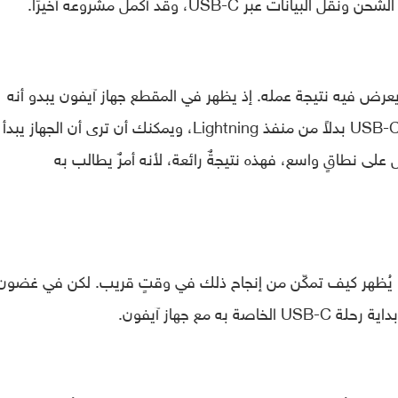
عبر USB-C، وقد أكمل مشروعه أخيرًا.
عرض فيه نتيجة عمله. إذ يظهر في المقطع جهاز آيفون يبدو أنه
سليمًا، لكن مع وجود فرقٍ واحد، وجود منفذ USB-C بدلاً من منفذ Lightning، ويمكنك أن ترى أن الجه
لى نطاقٍ واسع، فهذه نتيجةٌ رائعة، لأنه أمرٌ يطالب به
و يُظهر كيف تمكّن من إنجاح ذلك في وقتٍ قريب. لكن في غضون
U الخاصة به مع جهاز آيفون.