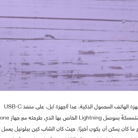
في الوقت الذي أصبحت تعتمد فيه معظم أجهزة الهاتف المحمول الذكية، عدا أاجهزة آبل، على منفذ USB-C
للشحن، فإن شركة آبل كانت عنيدةً ولا زالت متمسكةً بموصل 
هر ما كان يمكن أن يكون أخيرًا. حيث كان الشاب كين بيلونيل يعمل 