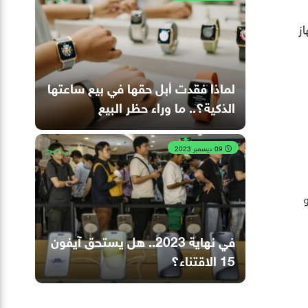
ز
لماذا فقدت أبل حقها في بيع ساعتها
الذكية؟.. ما وراء حظر البيع
09 ديسمبر 2023
و
في نهاية 2023.. هل يستحق آيفون
15 الاقتناء؟