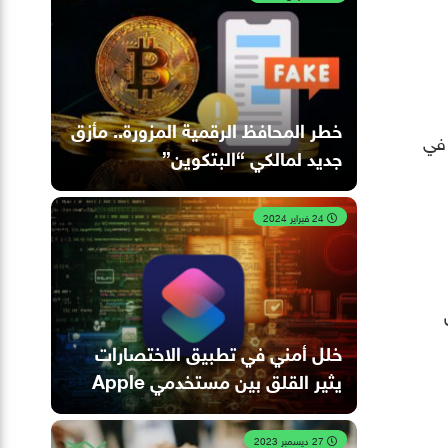
خطر المحافظ الرقمية المزورة.. مأزق
از يبدأ في
جديد لمالكي “البتكوين”
24 فبراير 2024
خلل أمني في تطبيق الاختصارات
يثير القلق بين مستخدمي Apple
27 ديسمبر 2023