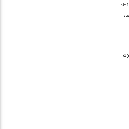
تباع في الاتحاد
الم أيضًا،
ون