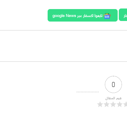
ار
تابعوا اكسفار عبر google News
0
قيم المقال