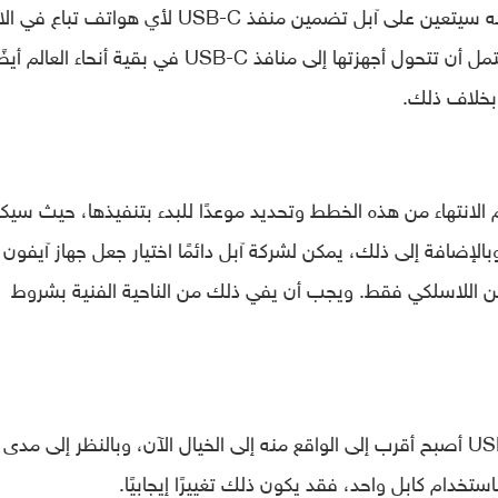
ومعظم الأجهزة المحمولة الأخرى، مما يعني أنه سيتعين على آبل تضمين منفذ USB-C لأي هواتف 
الأوروبي. وإذا كان عليها فعل ذلك، فمن المحتمل أن تتحول أجهزتها إلى منافذ USB-C في بقية أنحاء الع
 بخلاف ذلك.
 الانتهاء من هذه الخطط وتحديد موعدًا للبدء بتنفيذها، حيث سيك
ذا التحويل. وبالإضافة إلى ذلك، يمكن لشركة آبل دائمًا اختيار جعل جهاز آيفون
حن اللاسلكي فقط. ويجب أن يفي ذلك من الناحية الفنية بشروط
في النهاية، فإن وجود جهاز آيفون بمنفذ USB-C أصبح أقرب إلى الواقع منه إلى الخيال الآن، وبالنظر إلى مدى
خدام كابل واحد، فقد يكون ذلك تغييرًا إيجابيًا.