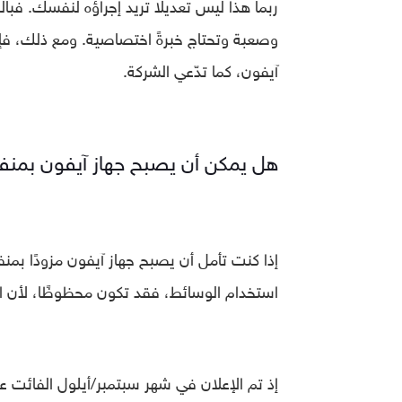
ربما هذا ليس تعديلًا تريد إجراؤه لنفسك. فبالر
وصعبة وتحتاج خبرةً اختصاصية. ومع ذلك، فإ
آيفون، كما تدّعي الشركة.
هل يمكن أن يصبح جهاز آيفون بمنفذ USB-C حقيق
استخدام الوسائط، فقد تكون محظوظًا، لأن الا
إذ تم الإعلان في شهر سبتمبر/أيلول الفائت 