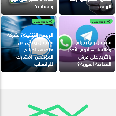
الهاتف
واتساب؟
21 يناير 2022
12 يناير 2022
الرئيس التنفيذيّ لشركة
سيجنال وتيليجرام
سيجنال يتنحّى عن
وواتساب.. أيّهم الأجدر
منصبه، لصالح
بالتّربع على عرش
المؤسّس المشارك
المحادثة الفورية؟
للواتساب