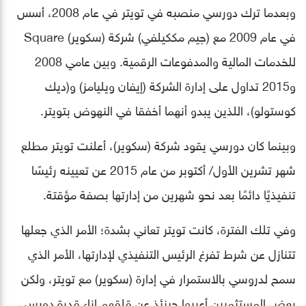
وبعدما ترك دورسي منصبه في تويتر في عام 2008، أسس
في عام 2009 مع (جيم مككيلفي) شركة (سكوير) Square
للخدمات المالية والمدفوعات الرقمية. وبين عامي 2008
و2015 تداول على إدارة الشركة (إيفان ويليامز) و(ديك
كوستولو)، اللذين يبدو أنهما أخفقا في النهوض بتويتر.
وبينما كان دورسي يقود شركة (سكوير)، أعلنت تويتر مطلع
شهر تشرين الأول/ أكتوبر من عام 2015 عن تعيينه رئيسًا
تنفيذيًا دائمًا بعد نحو شهرين من إدارتها بصفة مؤقتة.
وفي تلك الفترة، كانت تويتر تعاني بشدة؛ الأمر الذي جعلها
تتنازل عن شرط تفرغ الرئيس التنفيذي لإدارتها، الأمر الذي
سمح لدروسي بالاستمرار في إدارة (سكوير) مع تويتر، ولكن
بعض المستثمرين أعربوا حينئذ عن قلقهم إزاء قدرة دورسي