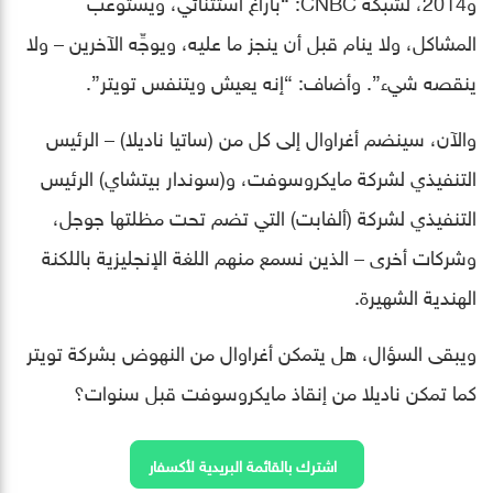
و2014، لشبكة CNBC: “باراغ استثنائي، ويستوعب
المشاكل، ولا ينام قبل أن ينجز ما عليه، ويوجِّه الآخرين – ولا
ينقصه شيء”. وأضاف: “إنه يعيش ويتنفس تويتر”.
والآن، سينضم أغراوال إلى كل من (ساتيا ناديلا) – الرئيس
التنفيذي لشركة مايكروسوفت، و(سوندار بيتشاي) الرئيس
التنفيذي لشركة (ألفابت) التي تضم تحت مظلتها جوجل،
وشركات أخرى – الذين نسمع منهم اللغة الإنجليزية باللكنة
الهندية الشهيرة.
ويبقى السؤال، هل يتمكن أغراوال من النهوض بشركة تويتر
كما تمكن ناديلا من إنقاذ مايكروسوفت قبل سنوات؟
اشترك بالقائمة البريدية لأكسفار