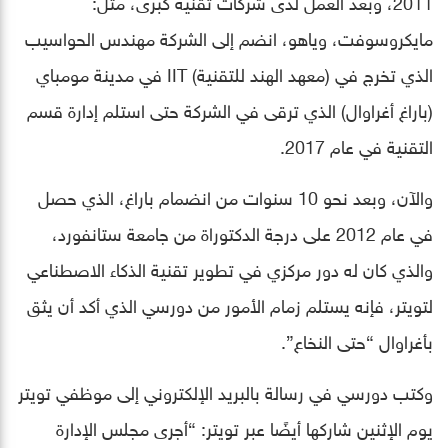
2011، وبعد العمل لدى شركات تقنية كبرى، مثل:
مايكروسوفت، وياهو، انضم إلى الشركة مهندس الحواسيب
الذي تخرج في (معهد الهند للتقنية) IIT في مدينة مومباي
(باراغ أغراوال) الذي ترقى في الشركة حتى استلم إدارة قسم
التقنية في عام 2017.
والآن، وبعد نحو 10 سنوات من انضمام باراغ، الذي حصل
في عام 2012 على درجة الدكتوراة من جامعة ستانفورد،
والذي كان له دور مركزي في تطوير تقنية الذكاء الاصطناعي
لتويتر، فإنه يستلم زمام الأمور من دورسي الذي أكد أن يثق
بأغراوال “حتى النخاع”.
وكتب دورسي في رسالة بالبريد الإلكتروني إلى موظفي تويتر
يوم الإثنين شاركها أيضًا عبر تويتر: “أجرى مجلس الإدارة