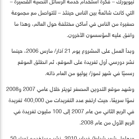
نيويورك – فكرة استخدام خدمة الرسائل النصية القصيرة –
التي كانت شائعةً بين الناس حينئذ – للتواصل مع مجموعة
صغيرة من الناس في أماكن مختلفة حول العالم، وهذا ما
وافق عليه المؤسسون الآخرون.
وبدأ العمل على المشروع يوم 21 آذار/ مارس 2006، حينما
نشر دورسي أول تغريدة على الموقع، ثم انطلق الموقع
رسميًا في شهر تموز/ يوليو من العام ذاته.
وشهد موقع التدوين المصغر تويتر خلال عامي 2007 و2008
نموًا سريعًا، حيث ارتفع عدد التغريدات من 400,000 تغريدة
في الربع الثاني من عام 2007 إلى 100 مليون تغريدة في
الربع الأول من عام 2008.
وبحلول شهر شباط/ فبراير 2010، نشر مستخدمو تويتر 50