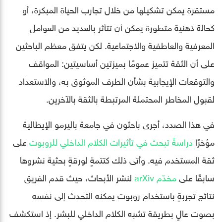
مستقرة يمكن تشكيلها من خلال تجارب الحياة المبكرة، أو
كحالة ذهنية متطورة يمكن أن تتأثر بالعديد من العوامل
المعرفية والعاطفية والاجتماعية. لكن يتفق معظم الباحثين
على أن الثقة تتميز عمومًا بميزتين أساسيتين: المواقف
والتوقعات الإيجابية بشأن الطرف الموثوق به، والاستعداد
لقبول المخاطر المحتملة المرتبطة بالثقة بالآخرين.
في هذا الصدد، أجرى باحثون في جامعة باليرمو الإيطالية
مؤخرًا
دراسةً تبحث في تأثيرات الكلام الداخلي للروبوت
على
ثقة المستخدم فيه. وأتى ذلك كتتمةٍ لورقةٍ بحثية نشروها
سابقًا على
مخدّم arXiv
لنشر الأبحاث، حيث قدم الفريق
نتائج تجربةٍ باستخدام روبوت يمكنه التحدث إلى نفسه
بصوت عالٍ بطريقة تشبه الكلام الداخلي للبشر. إذ استكشف