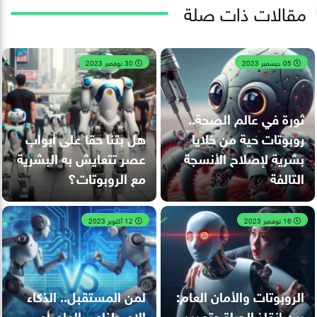
مقالات ذات صلة
05 ديسمبر 2023
30 نوفمبر 2023
ثورة في عالم الصحة..
روبوتات حية من خلايا
هل بتنا حقا على أبواب
بشرية لإصلاح الأنسجة
عصر تتعايش به البشرية
التالفة
مع الروبوتات؟
16 نوفمبر 2023
12 أكتوبر 2023
الروبوتات والأمان العام:
لمن المستقبل.. الذكاء
بين إنقاذ الحياة وتهديد
الاصطناعي العام أم