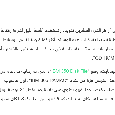
اخر القرن العشرين تقريبا، وتستخدم أشعة الليزر لقراءة وكتابة
ة معدنية، كانت هذه الوسائط أكثر كفاءة ومتانة من الوسائط
لمعلومات بجودة عالية، خاصة في مجالات الموسيقى والفيديو، أم
“.
IBM 350 Disk File
“، الذي تم إنتاجه في عام من
1956 من قبل شركة “IBM” الأميركية، وكان هذا القرص جزءا من نظام “IBM 305 RAMAC”، أول حاسوب
يستخدم التخزين الرقمي، وكان حجم القرص الصلب ضخما جدا، فهو يحتوي على 50 قرصا بقطر 
يته وتشغيله، وكان يستهلك كمية كبيرة من الطاقة، كما كان سعره