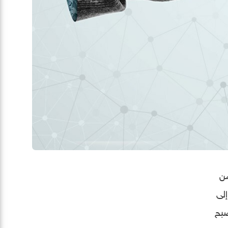
من
لى
صبح