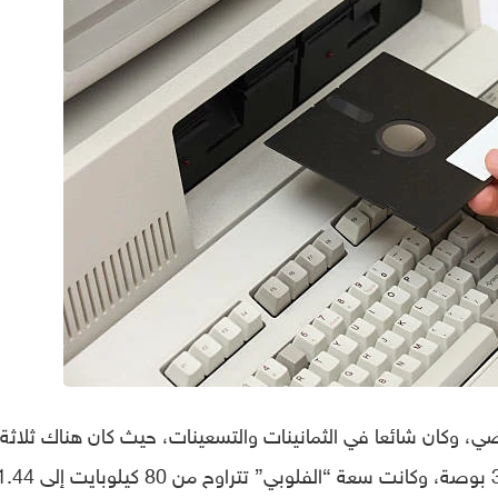
ي، وكان شائعا في الثمانينات والتسعينات، حيث كان هناك ثلاثة
أحجام رئيسية، 8 بوصات، و5.25 بوصة، و3.5 بوصة، وكانت سعة “الفلوبي” تتراوح من 80 كيلوباي