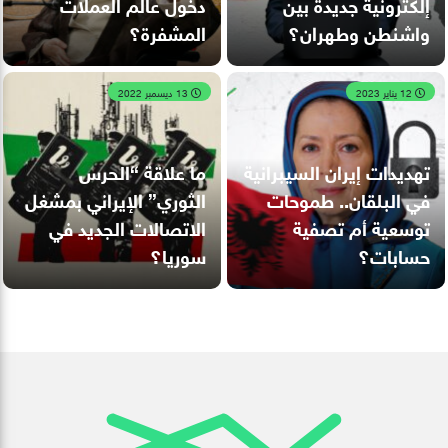
إلكترونية جديدة بين
دخول عالم العملات
واشنطن وطهران؟
المشفرة؟
12 يناير 2023
13 ديسمبر 2022
تهديدات إيران السيبرانية
ما علاقة “الحرس
في البلقان.. طموحات
الثوري” الإيراني بمشغل
توسعية أم تصفية
الاتصالات الجديد في
حسابات؟
سوريا؟