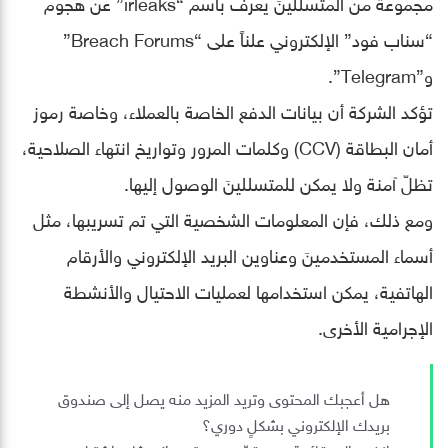
مجموعة من المتسللينَ يُعرف باسم “irleaks” عن هجوم
“سناب فود” الإلكتروني علناً على “Breach Forums”
و”Telegram”.
تؤكد الشركة أن بيانات الدفع الخاصة بالعملاء، وخاصة رموز
أمان البطاقة (CCV) وكلمات المرور وتواريخ انتهاء الصلاحية،
تظلّ آمنة ولا يمكن للمتسللينَ الوصول إليها.
ومع ذلك، فإن المعلومات الشخصية التي تم تسريبها، مثل
أسماء المستخدمينَ وعناوين البريد الإلكتروني والأرقام
الهاتفية، يمكن استخدامها لعمليات الاحتيال والأنشطة
الإجرامية الأخرى.
هل أعجبك المحتوى وتريد المزيد منه يصل إلى صندوق
بريدك الإلكتروني بشكلٍ دوري؟