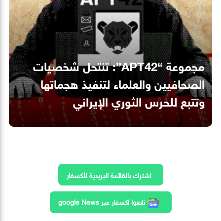
مجموعة “APT42”: تنتحل شخصيات
الصحافيين والعلماء لتنفيذ هجماتها
وتتبع للحرس الثوري الإيراني
اشترك بالقائمة البريدية لأكسفار
تابعوا اكسفار عبر google News