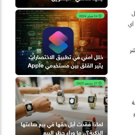
ل
24 فبراير 2024
 أي
شر
خلل أمني في تطبيق الاختصارات
يثير القلق بين مستخدمي Apple
27 ديسمبر 2023
ة
لماذا فقدت أبل حقها في بيع ساعتها
الذكية؟.. ما وراء حظر البيع