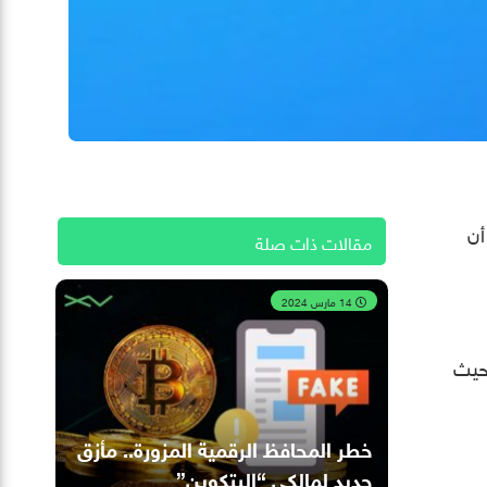
أن
مقالات ذات صلة
14 مارس 2024
حيث
خطر المحافظ الرقمية المزورة.. مأزق
جديد لمالكي “البتكوين”