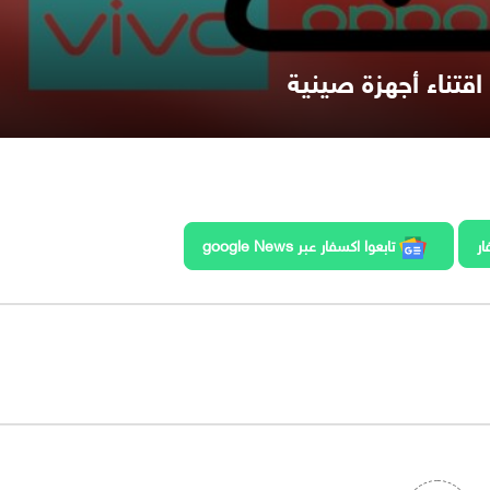
قتناء أجهزة صينية
ار
تابعوا اكسفار عبر google News