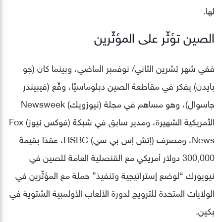
لها.
الصين تؤثّر على المؤثّرين
ففي شهر تشرين الثاني/ نوفمبر الماضي، وبينما كان (جو
بايدن) يفكر في مقاطعة الصين دبلوماسيًا، وقّع (فيبيندر
جاسوال)، وهو مساهم في مجلة (نيوزويك) Newsweek
الأمريكية الشهيرة، ومدير سابق في شبكة (فوكس نيوز) Fox
News، ومصرف (إتش إس بي سي) HSBC، عقدًا بقيمة
300,000 دولار أمريكي مع القنصلية العامة للصين في
نيويورك “لوضع إستراتيجية وتنفيذ” حملة مع المؤثّرين في
الولايات المتحدة للترويج لدورة الألعاب الأولمبية الشتوية في
بكين.