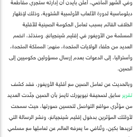
وفي الشهر الماضي، أعلن بايدن أن إدارته ستجري مقاطعة
دبلوماسية لدورة الألعاب الأولمبية الشتوية، وذلك لإظهار
الخلاف القائم بسبب تعامل الحكومة الصينية للأقلية
المسلمة من الأويغور في إقليم شينجيانغ. ومنذئذ، انضم
العديد من حلفاء الولايات المتحدة، منهم: المملكة المتحدة،
وأستراليا، إلى الدعوات بعدم إرسال مسؤولين حكوميين إلى
الصين.
وبالحديث عن تعامل الصين مع أقلية الأويغور، فقد كشف
تقرير
سابق لصحيفة نيويورك تايمز بأن الصين جنّدت العديد
من مؤثّري مواقع التواصل لتحسين صورتها، حيث سمحت
لأولئك المؤثرين بدخول إقليم شينجيانغ، ونشر الرسالة التي
تريدها بكين، وتُنافي ما يعرفه العالم عن تعاملِها مع مسلمي