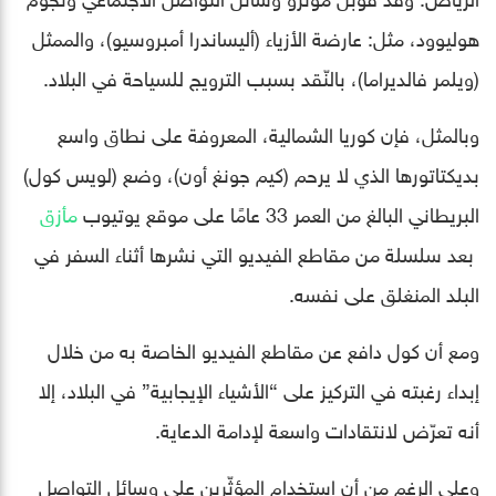
هوليوود، مثل: عارضة الأزياء (أليساندرا أمبروسيو)، والممثل
(ويلمر فالديراما)، بالنّقد بسبب الترويج للسياحة في البلاد.
وبالمثل، فإن كوريا الشمالية، المعروفة على نطاق واسع
بديكتاتورها الذي لا يرحم (كيم جونغ أون)، وضع (لويس كول)
البريطاني البالغ من العمر 33 عامًا على موقع يوتيوب
مأزق
بعد سلسلة من مقاطع الفيديو التي نشرها أثناء السفر في
البلد المنغلق على نفسه.
ومع أن كول دافع عن مقاطع الفيديو الخاصة به من خلال
إبداء رغبته في التركيز على “الأشياء الإيجابية” في البلاد، إلا
أنه تعرّض لانتقادات واسعة لإدامة الدعاية.
وعلى الرغم من أن استخدام المؤثّرين على وسائل التواصل