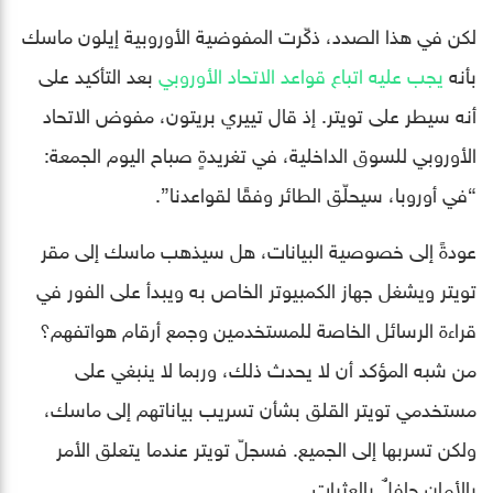
لكن في هذا الصدد، ذكّرت المفوضية الأوروبية إيلون ماسك
بأنه
يجب عليه اتباع قواعد الاتحاد الأوروبي
بعد التأكيد على
أنه سيطر على تويتر. إذ قال تييري بريتون، مفوض الاتحاد
الأوروبي للسوق الداخلية، في تغريدةٍ صباح اليوم الجمعة:
“في أوروبا، سيحلّق الطائر وفقًا لقواعدنا”.
عودةً إلى خصوصية البيانات، هل سيذهب ماسك إلى مقر
تويتر ويشغل جهاز الكمبيوتر الخاص به ويبدأ على الفور في
قراءة الرسائل الخاصة للمستخدمين وجمع أرقام هواتفهم؟
من شبه المؤكد أن لا يحدث ذلك، وربما لا ينبغي على
مستخدمي تويتر القلق بشأن تسريب بياناتهم إلى ماسك،
ولكن تسربها إلى الجميع. فسجلّ تويتر عندما يتعلق الأمر
بالأمان حافلٌ بالعثرات.