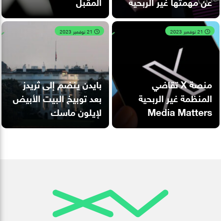
عن مهمتها غير الربحية
المقبل
21 نوفمبر 2023
21 نوفمبر 2023
منصة X تقاضي
بايدن ينضم إلى ثريدز
المنظمة غير الربحية
بعد توبيخ البيت الأبيض
Media Matters
لإيلون ماسك