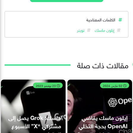
الكلمات المفتاحية
إيلون ماسك
تويتر
مقالات ذات صلة
02 مارس 2024
23 نوفمبر 2023
إيلون ماسك يقاضي
ماسك: Grok يصل إلى
OpenAI بحجة التخلي
مشتركي “X” الأسبوع