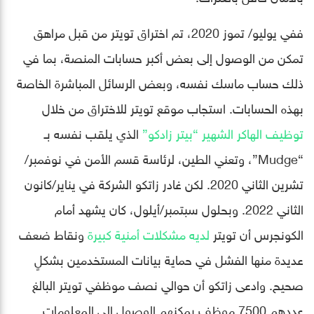
ففي يوليو/ تموز 2020، تم اختراق تويتر من قبل مراهق
تمكن من الوصول إلى بعض أكبر حسابات المنصة، بما في
ذلك حساب ماسك نفسه، وبعض الرسائل المباشرة الخاصة
بهذه الحسابات. استجاب موقع تويتر للاختراق من خلال
توظيف الهاكر الشهير “بيتر زادكو”
الذي يلقب نفسه بـ
“Mudge”، وتعني الطين، لرئاسة قسم الأمن في نوفمبر/
تشرين الثاني 2020. لكن غادر زاتكو الشركة في يناير/كانون
الثاني 2022. وبحلول سبتمبر/أيلول، كان يشهد أمام
الكونجرس أن تويتر
لديه مشكلات أمنية كبيرة
ونقاط ضعف
عديدة منها الفشل في حماية بيانات المستخدمين بشكلٍ
صحيح. وادعى زاتكو أن حوالي نصف موظفي تويتر البالغ
عددهم 7500 موظف يمكنهم الوصول إلى المعلومات