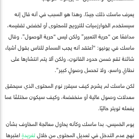
يعرف ماسك ذلك جيدًا. وهذا هو السبب في أنه قال إنه
سيستخدم الخوارزميات للترويج للمحتوى أو لخفض تققيمه،
مدافعًا عن “حرية التعبير” ولكن ليس “حرية الوصول”. وقال
ماسك في يونيو: “أعتقد أنه يجب السماح للناس بقول أشياء
شائنة تقع ضمن حدود القانون، ولكن ألا يتم انتشارها على
نطاقٍ واسع، ولا تحصل وصولٍ كبير”.
لكن ماسك لم يشرح كيف سيقرر نوع المحتوى الذي سيحقق
معدلات وصول عالية أو منخفضة، وكيف سيكون مختلفًا عما
يفعله تويتر حاليًا.
يوم الخميس، بدا ماسك وكأنه يحاول معالجة المخاوف بشأن
نهج عدم التدخل في تعديل المحتوى من خلال
تغريدةٍ
اعتبرها