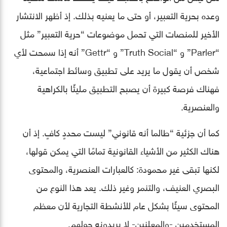
وعده بحرية التعبير، أو حتى ما يعنيه بذلك. إذ أظهر الانتشار
الأخير للمنصات التي تحمل موضوعات “حرية التعبير” مثل
“Parler” و “Truth Social” و “Gettr” أنه إذا سمحت لأي
شخص أن يقول ما يريد على تطبيق وسائط اجتماعية،
فهناك فرصة كبيرة أن يصبح التطبيق مليئًا بالكراهية
والعنصرية.
كما أن جزئية “طالما أنه قانوني” ليست محددٍ كافٍ. إذ أن
هناك الكثير من الأشياء القانونية تمامًا التي يمكن قولها،
لكنها تبقى غير محمودة: كالعبارات العنصرية، والمحتوى
البصري العنيف، والتنمر وغير ذلك. يعد هذا النوع من
المحتوى سيئًا بشكل عام للأنشطة التجارية لأن معظم
المستخدمين -والمعلنين- لا يريدونه حولهم.