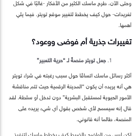
وحتى الآن، طرح ماسك الكثير من الأفكار -غالبًا في شكل
تغريدات- حول كيف يخطط لتغيير موقع تويتر. فيما يلي
أهمها.
تغييرات جذرية أم فوضى ووعود؟
جعل تويتر منصةً لـ “حرية التعبير”
أكثر رسائل ماسك اتساقًا حول سبب رغبته في شراء تويتر
هي أنه يريده أن يكون “المدينة الرقمية حيث تتم مناقشة
الأمور الحيوية لمستقبل البشرية” دون تدخل أو سلطة. لقد
قال إنه سيسمح لأي شخص بقول أي شيء يريده على
المنصة، طالما أنه قانوني.
لكن ليس من الواضح بالضبط كيف يخطط ماسك لتنفيذ