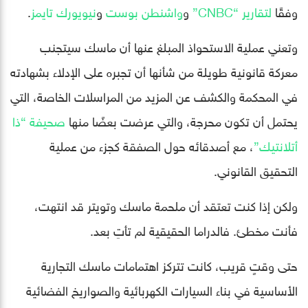
وفقًا
لتقارير “CNBC”
و
واشنطن بوست
و
نيويورك تايمز
.
وتعني عملية الاستحواذ المبلغ عنها أن ماسك سيتجنب
معركة قانونية طويلة من شأنها أن تجبره على الإدلاء بشهادته
في المحكمة والكشف عن المزيد من المراسلات الخاصة، التي
يحتمل أن تكون محرجة، والتي عرضت بعضًا منها
صحيفة “ذا
أتلانتيك”
، مع أصدقائه حول الصفقة كجزء من عملية
التحقيق القانوني.
ولكن إذا كنت تعتقد أن ملحمة ماسك وتويتر قد انتهت،
فأنت مخطئ. فالدراما الحقيقية لم تأتِ بعد.
حتى وقتٍ قريب، كانت تتركز اهتمامات ماسك التجارية
الأساسية في بناء السيارات الكهربائية والصواريخ الفضائية