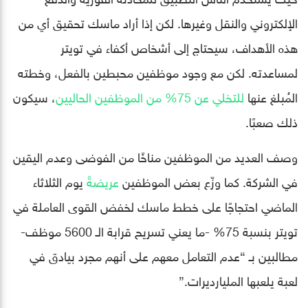
الإلكتروني والنقل وغيرها. لكن إذا أراد ماسك تحقيق أي من
هذه الأهداف، سيحتاج إلى أشخاص أكفاء في تويتر
لمساعدته. لكن مع وجود موظفين محبطين بالفعل، وخطته
المُبلغ عنها
للتخلي عن 75% من الموظفين الحاليين
، سيكون
ذلك صعبًا.
وصف العديد من الموظفين مناخًا من الفوضى وعدم اليقين
في الشركة. كما وزّع بعض الموظفين
عريضةً
يوم الثلاثاء
الماضي احتجاجًا على خطط ماسك لخفض القوى العاملة في
تويتر بنسبة 75% -ما يعني تسريح قرابة الـ 5600 موظف-
مطالبين بـ “عدم التعامل معهم على أنهم مجرد بيادق في
لعبة يلعبها المليارديرات.”