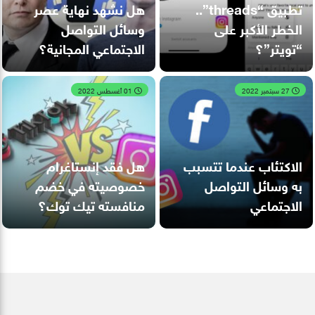
تطبيق “threads”..
هل نشهد نهاية عصر
الخطر الأكبر على
وسائل التواصل
“تويتر”؟
الاجتماعي المجانية؟
27 سبتمبر 2022
01 أغسطس 2022
الاكتئاب عندما تتسبب
هل فقد إنستاغرام
به وسائل التواصل
خصوصيته في خضم
الاجتماعي
منافسته تيك توك؟