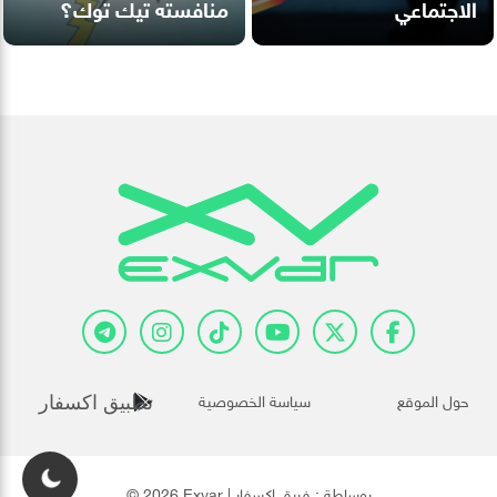
الاجتماعي
منافسته تيك توك؟
حول الموقع
سياسة الخصوصية
تطبيق اكسفار
© 2026 Exvar | بوساطة :
فريق إكسفار