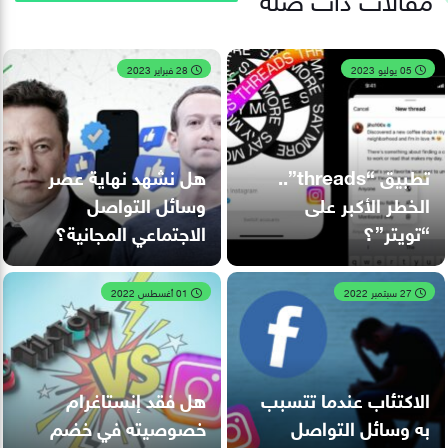
05 يوليو 2023
28 فبراير 2023
تطبيق “threads”..
هل نشهد نهاية عصر
الخطر الأكبر على
وسائل التواصل
“تويتر”؟
الاجتماعي المجانية؟
27 سبتمبر 2022
01 أغسطس 2022
الاكتئاب عندما تتسبب
هل فقد إنستاغرام
به وسائل التواصل
خصوصيته في خضم