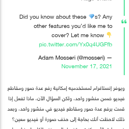
Did you know about these
s? Any
other features you’d like me to
cover? Let me know
pic.twitter.com/Yx0q4UGFfb
— Adam Mosseri (@mosseri)
November 17, 2021
ويوفر إنستاغرام لمستخدميه إمكانية رفع عدة صور ومقاطع
فيديو ضمن منشور واحد، ولكن السؤال الآن، ماذا تفعل إذا
قمت برفع عدة صور ومقاطع فيديو في منشور واحد، وبعد
ذلك لاحظت أنك بحاجة إلى حذف صورة أو فيديو معين؟
في سابق الأمر، كنت ستضطر إلى حذف الكل، ثم نشر ما