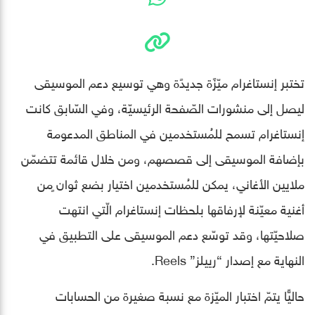
تختبر إنستاغرام ميّزًة جديدًة وهي توسيع دعم الموسيقى
ليصل إلى منشورات الصّفحة الرئيسيّة، وفي السّابق كانت
إنستاغرام تسمح للمُستخدمين في المناطق المدعومة
بإضافة الموسيقى إلى قصصهم، ومن خلال قائمة تتضمّن
ملايين الأغاني، يمكن للمُستخدمين اختيار بضع ثوان ٍمن
أغنية معيّنة لإرفاقها بلحظات إنستاغرام الّتي انتهت
صلاحيّتها، وقد توسّع دعم الموسيقى على التطبيق في
النهاية مع إصدار “رييلز” Reels.
حاليًّا يتمّ اختبار الميّزة مع نسبة صغيرة من الحسابات