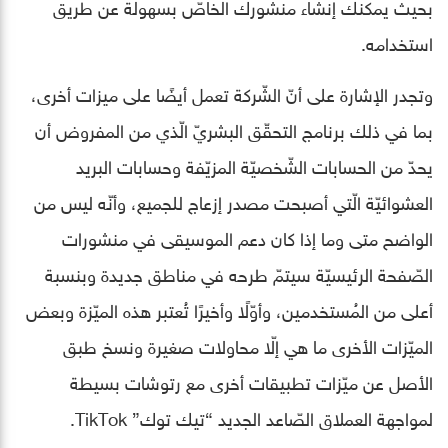
بحيث يمكنك إنشاء منشورك الخاصّ بسهولة عن طريق
استخدامه.
وتجدر الإشارة على أنّ الشّركة تعمل أيضًا على ميزات أخرى،
بما في ذلك برنامج التحقّق البشريّ الّذي من المفروض أن
يحدّ من الحسابات الشّخصيّة المزيّفة وحسابات البريد
العشوائيّة الّتي أصبحت مصدر إزعاج للجميع، وأنّه ليس من
الواضح متى وما إذا كان دعم الموسيقى في منشورات
الصّفحة الرئيسيّة سيتمّ طرحه في مناطق جديدة وبنسبة
أعلى من المُستخدمين، وأوّلًا وأخيرًا تُعتبر هذه الميّزة وبعض
الميّزات الأخرى ما هي إلّا محاولات صغيرة ونسخ طبق
الأصل عن ميّزات تطبيقات أخرى مع رتوشات بسيطة
لمواجهة العملاق الصّاعد الجديد “تيك توك” TikTok.