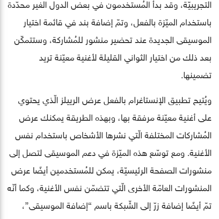
التجريبيّة، وقد بدأ المُستخدمون في بعض الدول الغير محدّدة
باستخدام الميّزة بالفعل، وتمّ إضافة بند في قائمة اختيار
الموسيقى الجديدة عند تحضير منشور للمُشاركة، وستتمكّن
بعد ذلك من اختيار الثواني القليلة لأغنية معيّنة تريد
تضمينها.
ويُتيح تطبيق الإنستاغرام بالفعل عرض الرييلز الّذي يحتوي
على أغنية معيّنة مرفقة بها، وبهذه الطريقة يمكنك عرض
المُشاركات المختلفة الّتي نشرها الأشخاص باستخدام نفس
الأغنية. ومع توسّع هذه الميّزة في دعم الموسيقى لتصل إلى
منشورات الصفحة الرئيسيّة، يمكن للمُستخدمين أيضًا عرض
المنشورات العامّة الأخرى الّتي تتضمّن نفس الأغنية، وكما أنّه
تمّ أيضًا إضافة زرّ إلى الشّبكة باسم “إضافة الموسيقى”،