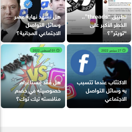
تطبيق “threads”..
هل نشهد نهاية عصر
الخطر الأكبر على
وسائل التواصل
“تويتر”؟
الاجتماعي المجانية؟
27 سبتمبر 2022
01 أغسطس 2022
الاكتئاب عندما تتسبب
هل فقد إنستاغرام
به وسائل التواصل
خصوصيته في خضم
الاجتماعي
منافسته تيك توك؟