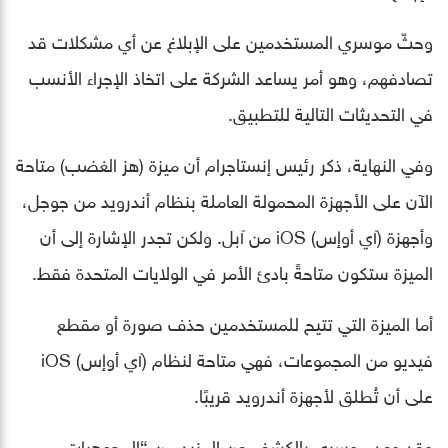
وحثّ موسري المستخدمين على الإبلاغ عن أي مشكلات قد
تصادفهم، وهو أمر يساعد الشركة على اتخاذ الإجراء الأنسب
في التحديثات التالية للتطبيق.
وفي النهاية، ذكر رئيس إنستاجرام أن ميزة (هز الغضب) متاحة
الآن على الأجهزة المحمولة العاملة بنظام أندرويد من جوجل،
وأجهزة (آي أوإس) iOS من آبل. ولكن تجدر الإشارة إلى أن
الميزة ستكون متاحةً بادئ الأمر في الولايات المتحدة فقط.
أما الميزة التي تتيح للمستخدمين حذف صورة أو مقطع
فيديو من المجموعات، فهي متاحة لنظام (آي أوإس) iOS
على أن تُطلق لأجهزة أندرويد قريبًا.
وقد وعد موسري بالكشف عن المزيد من “المجوهرات