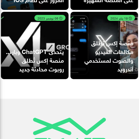
19 يناير 2024
06 نوفمبر 2023
منصة إكس تطلق
مكالمات الفيديو
يتحدى ChatGPT وبارد..
والصوت لمستخدمي
منصة إكس تُطلق
أندرويد
روبوت محادثة جديد