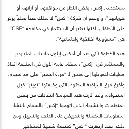
مستخدمي إكس، بغض النظر عن مواقفهم أو آرائهم أو
هوياتهم”، وأوضح أن شركة “إكس” لا تملك خطاً عملياً يركز
على الأطفال، لكنها تعتبر أن الاستثمار في مكافحة “CSE”
هي “مسؤولية أخلاقية واجتماعية”.
هذه الخطوة تأتي بعد أن أمضى إيلون ماسك، الملياردير
والمستثمر في “إكس”، معظم عامه الأول في المنصة اتخاذ
خطوات لتحويلها إلى حصن لـ “حرية التعبير” على حد تعبيره،
وأفرغ فرق المراقبة المحتوى التي وضعتها “تويتر” قبل
استحواذه، وقد أثارت هذه السياسة انتقادات من بعض
المنظمات والنشطاء الذين اتهموا “إكس” بالسماح بانتشار
المعلومات المضللة والتحريض على العنف والتمييز، ومع
ذلك، فقد ازدهرت “إكس” كمنصة شعبية للمشاهير