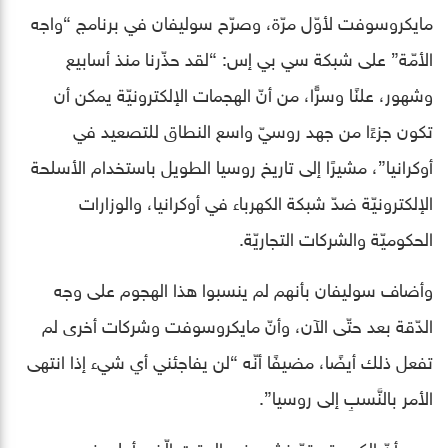
مايكروسوفت لأوّل مرّة، وصرّح سوليفان في برنامج “واجه
الأمّة” على شبكة سي بي إس: “لقد حذّرنا منذ أسابيع
وشهور، علنًا وسرًّا، من أنّ الهجمات الإلكترونيّة يمكن أن
تكون جزءًا من جهد روسيّ واسع النطاق للتصعيد في
أوكرانيا”، مشيرًا إلى تاريخ روسيا الطويل باستخدام الأسلحة
الإلكترونيّة ضدّ شبكة الكهرباء في أوكرانيا، والوزارات
الحكوميّة والشركات التجاريّة.
وأضاف سوليفان بأنهم لم ينسبوا هذا الهجوم على وجه
الدّقة بعد حتّى الآن، وأنّ مايكروسوفت وشركات أخرى لم
تفعل ذلك أيضًا، مضيفًا أنّه “لن يفاجئني أي شيء إذا انتهى
الأمر بالنَّسبِ إلى روسيا”.
يبدو أنّ الكود قد تمّ نشره في الوقت الّذي أعلن فيه