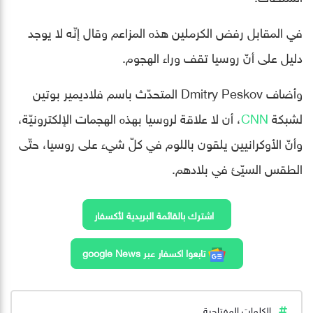
في المقابل رفض الكرملين هذه المزاعم وقال إنّه لا يوجد
دليل على أنّ روسيا تقف وراء الهجوم.
وأضاف Dmitry Peskov المتحدّث باسم فلاديمير بوتين
لشبكة
CNN
، أن لا علاقة لروسيا بهذه الهجمات الإلكترونيّة،
وأنّ الأوكرانيين يلقون باللوم في كلّ شيء على روسيا، حتّى
الطقس السيّئ في بلادهم.
اشترك بالقائمة البريدية لأكسفار
تابعوا اكسفار عبر google News
الكلمات المفتاحية