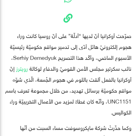
صرّحت أوكرانيا أنّ لديها “أدلّة” على أنّ روسيا كانت وراء
هجوم إلكترونيّ هائل أدّى إلى تدمير مواقع حكوميّة رئيسيّة
الأسبوع الماضي، وأكّد هذا التصريح Serhiy Demedyuk،
نائب سكرتير مجلس الأمن القوميّ والدفاع لوكالة
رويترز
إنّ
أوكرانيا بالفعل ألقت باللوم في هجوم الجُمعة، الّذي شوّه
مواقع حكوميّة برسائل تهديد، من خلال مجموعة تعرف باسم
UNC1151، وأنّه كان غطاءً لمزيد من الأعمال التخريبيّة وراء
الكواليس.
وكما حذّرتْ شركة مايكروسوفت مساء السبت من أنّها