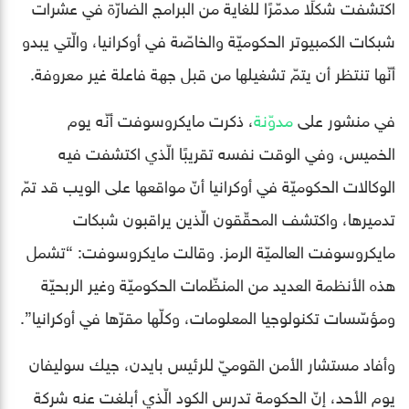
اكتشفت شكلًا مدمّرًا للغاية من البرامج الضارّة في عشرات
شبكات الكمبيوتر الحكوميّة والخاصّة في أوكرانيا، والّتي يبدو
أنّها تنتظر أن يتمّ تشغيلها من قبل جهة فاعلة غير معروفة.
في منشور على
مدوّنة
، ذكرت مايكروسوفت أنّه يوم
الخميس، وفي الوقت نفسه تقريبًا الّذي اكتشفت فيه
الوكالات الحكوميّة في أوكرانيا أنّ مواقعها على الويب قد تمّ
تدميرها، واكتشف المحقّقون الّذين يراقبون شبكات
مايكروسوفت العالميّة الرمز. وقالت مايكروسوفت: “تشمل
هذه الأنظمة العديد من المنظّمات الحكوميّة وغير الربحيّة
ومؤسّسات تكنولوجيا المعلومات، وكلّها مقرّها في أوكرانيا”.
وأفاد مستشار الأمن القوميّ للرئيس بايدن، جيك سوليفان
يوم الأحد، إنّ الحكومة تدرس الكود الّذي أبلغت عنه شركة