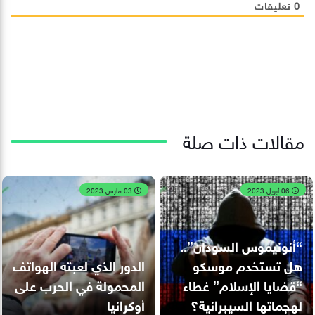
0
تعليقات
مقالات ذات صلة
06 أبريل 2023
03 مارس 2023
“أنونيموس السودان”..
هل تستخدم موسكو
الدور الذي لعبته الهواتف
“قضايا الإسلام” غطاء
المحمولة في الحرب على
لهجماتها السيبرانية؟
أوكرانيا