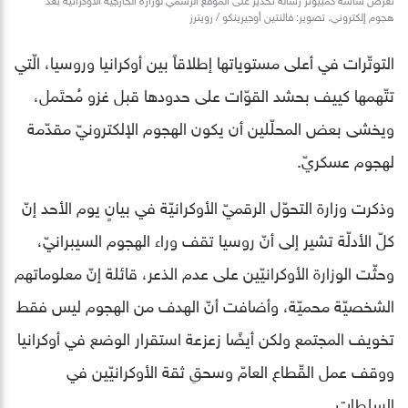
هجوم إلكتروني. تصوير: فالنتين أوجيرينكو / رويترز
التوتّرات في أعلى مستوياتها إطلاقاً بين أوكرانيا وروسيا، الّتي
تتّهمها كييف بحشد القوّات على حدودها قبل غزو مُحتَمل،
ويخشى بعض المحلّلين أن يكون الهجوم الإلكترونيّ مقدّمة
لهجوم عسكريّ.
وذكرت وزارة التحوّل الرقميّ الأوكرانيّة في بيانٍ يوم الأحد إنّ
كلّ الأدلّة تشير إلى أنّ روسيا تقف وراء الهجوم السيبرانيّ،
وحثّت الوزارة الأوكرانيّين على عدم الذعر، قائلة إنّ معلوماتهم
الشخصيّة محميّة، وأضافت أنّ الهدف من الهجوم ليس فقط
تخويف المجتمع ولكن أيضًا زعزعة استقرار الوضع في أوكرانيا
ووقف عمل القّطاع العامّ وسحقِ ثقة الأوكرانيّين في
السلطات.