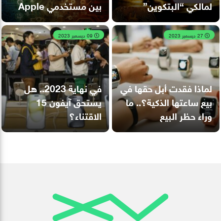
لمالكي “البتكوين”
بين مستخدمي Apple
27 ديسمبر 2023
09 ديسمبر 2023
لماذا فقدت أبل حقها في
في نهاية 2023.. هل
بيع ساعتها الذكية؟.. ما
يستحق آيفون 15
وراء حظر البيع
الاقتناء؟