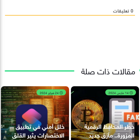
0
تعليقات
مقالات ذات صلة
14 مارس 2024
24 فبراير 2024
خطر المحافظ الرقمية
خلل أمني في تطبيق
المزورة.. مأزق جديد
الاختصارات يثير القلق