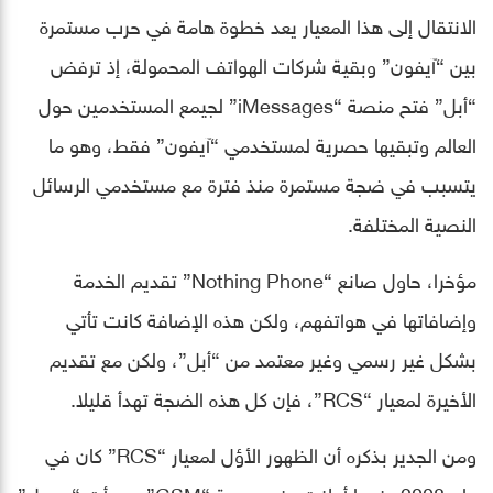
الانتقال إلى هذا المعيار يعد خطوة هامة في حرب مستمرة
بين “آيفون” وبقية شركات الهواتف المحمولة، إذ ترفض
“أبل” فتح منصة “iMessages” لجيمع المستخدمين حول
العالم وتبقيها حصرية لمستخدمي “آيفون” فقط، وهو ما
يتسبب في ضجة مستمرة منذ فترة مع مستخدمي الرسائل
النصية المختلفة.
مؤخرا، حاول صانع “Nothing Phone” تقديم الخدمة
وإضافاتها في هواتفهم، ولكن هذه الإضافة كانت تأتي
بشكل غير رسمي وغير معتمد من “أبل”، ولكن مع تقديم
الأخيرة لمعيار “RCS”، فإن كل هذه الضجة تهدأ قليلا.
ومن الجدير بذكره أن الظهور الأؤل لمعيار “RCS” كان في
عام 2008 عندما أعلنت عنه جمعية “GSM”، وبدأت “جوجل”