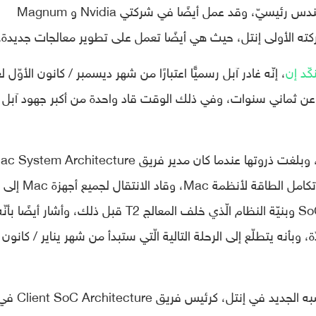
وقد عمل لديها لما يزيد عن ثلاث سنوات كمهندس رئيسيّ، وقد عمل أيضًا في شركتي Nvidia و Magnum
كّد إن
، إنّه غادر آبل رسميًّا اعتبارًا من شهر ديسمبر / كانون الأوّل ل
لفترة طويلة، تزيد عن ثماني سنوات، وفي ذلك الوقت قاد واحدة من أكبر جهود آبل
ووصف Wilcox رحلته في شركة آبل بالرائعة، وبلغت ذروتها عندما كان مدير فريق stem Architecture
الّذي تضمّن كلّ بنية النظام وتكامل الإشارة وتكامل الطاقة لأنظمة Mac، وقاد الانتقال لجميع أجهزة Mac إلى
Apple Silicon بدءًا من شريحة M1، وطور SoC وبنيّة النظام الّذي خلف المعالج T2 قبل ذلك، وأشار أيضًا بأن
بأنه يتطلّع إلى الرحلة التالية الّتي ستبدأ من شهر يناير / كانون
وأضاف Wilcox بأنه سعيد بالانتقال إلى منصبه الجديد في إنتل، كرئيس فريق C Architecture