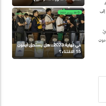
ّح
إلى
09 ديسمبر 2023
ركة آبل لن تتباطأ في الانتقال إلى Apple Silicon بأيّ
دون
في نهاية 2023.. هل يستحق آيفون
15 الاقتناء؟