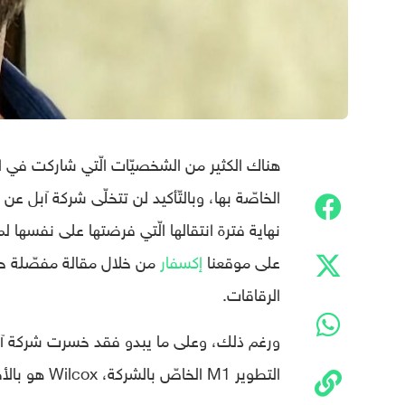
هناك الكثير من الشخصيّات الّتي شاركت في ان
الخاصّة بها، وبالتّأكيد لن تتخلّى شركة آبل 
على موقعنا
إكسفار
من خلال مقالة مفصّلة ح
الرقاقات.
التطوير M1 الخاصّ بالشركة، Wilcox هو بالأصل قد قدّم إلى آبل من شركة إنتل في عام 2013،