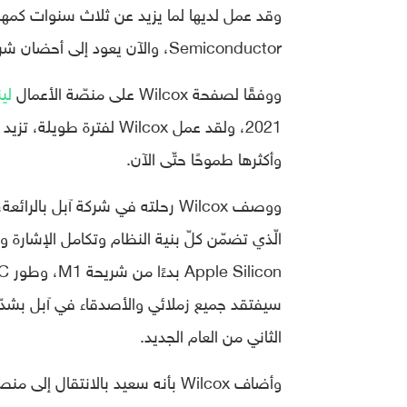
Semiconductor، والآن يعود إلى أحضان شركته الأولى إنتل، حيث هي أيضًا تعمل على تطوير معالجات جديدة.
ووفقًا لصفحة Wilcox على منصّة الأعمال
لين
2021، ولقد عمل Wilcox 
وأكثرها طموحًا حتّى الآن.
سيفتقد جميع زملائي والأصدقاء في آبل بشدّة، و
الثاني من العام الجديد.