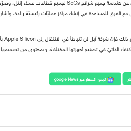
مجموعة هندسة التصميم في إنتل، ومسؤول عن هندسة جميع شرائح SoCs لجميع قطاعات عملاء إنتل، وصر
ل مع الفرق للمساعدة في إنشاء مراكز عمليّات رئيسيّة رائدة، وأشار 
لا بدّ من أنّها خسارة كبيرة جدًّا لشركة أبل، ومع ذلك فإنّ ش
فاء الذاتيّ في تصنيع أجهزتها المختلفة، وبمحتوى من تصميمها 
ار
تابعوا اكسفار عبر google News