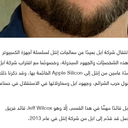
تقال شركة آبل بعيدًا عن معالجات إنتل لسلسلة أجهزة الكمبيوتر
عن هذه الشخصيّات والجهود المبذولة، وخصوصًا مع اقتراب شركة آب
نهاية فترة انتقالها الّتي فرضتها على نفسها لمدّة عامين من إنتل إلى Apple Silicon الخاصّة بها، وقد ذكرنا 
ول حرب الشرائح، وجهود آبل ومحاولاتها في الاستقلال في صناع
ورغم ذلك، وعلى ما يبدو فقد خسرت شركة آبل قائدًا مهمًّا في هذا القسم، إلّا وهو Jeff Wilcox قائد فريق