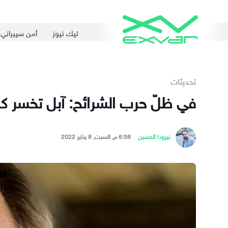
تيك نيوز
أمن سيبراني
تحديثات
في ظلّ حرب الشرائح: آبل تخسر كب
نيرودا الحسين
6:38 م, السبت, 8 يناير 2022