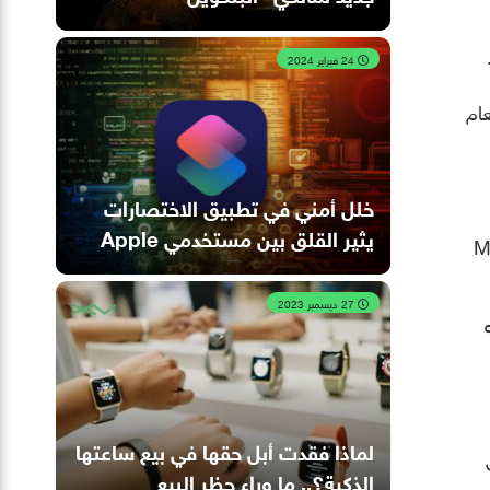
24 فبراير 2024
عام
خلل أمني في تطبيق الاختصارات
يثير القلق بين مستخدمي Apple
Mac Sy
27 ديسمبر 2023
ّه
لماذا فقدت أبل حقها في بيع ساعتها
Client So في
الذكية؟.. ما وراء حظر البيع