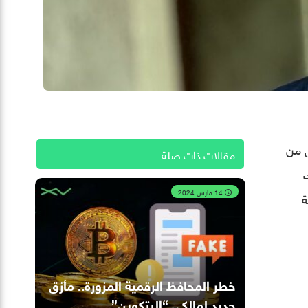
ل من
مقالات ذات صلة
ذلك
14 مارس 2024
ة
خطر المحافظ الرقمية المزورة.. مأزق
جديد لمالكي “البتكوين”