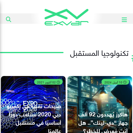
تكنولوجيا المستقبل
10 أبريل 2024
02 أكتوبر 2021
صيحات تقنية في إكسبو
هاكرز يُهددون 92 ألف
دبي 2020 ستلعب دورًا
جهاز “دي-لينك”.. هل
أساسيًا في مستقبل
أنت مُعرض للخطر؟
عالمنا