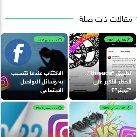
مقالات ذات صلة
05 يوليو 2023
27 سبتمبر 2022
تطبيق “threads”..
الاكتئاب عندما تتسبب
الخطر الأكبر على
به وسائل التواصل
“تويتر”؟
الاجتماعي
01 أغسطس 2022
29 ديسمبر 2021