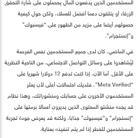
المستخدمين الذين يدفعون المال يحصلون على شارة التحقق
الزرقاء أو يتلقون دعما أفضل للعملاء، ولكن حول كيفية
حصولهم أيضا على مزيد من الظهور على “فيسبوك”
و”إنستجرام”.
في الماضي، كان لدى جميع المستخدمين نفس الفرصة
ليُشاهَدوا على وسائل التواصل الاجتماعي، من الناحية النظرية
على الأقل. أما الآن، إذا كنت تدفع 12 دولارا شهريا على
“Meta Verified”، فلديك احتمالات أعلى لأن يعثر
المستخدمون الآخرون على حسابك ومنشوراتك، وهذا نظام
قد يجده منشئو المحتوى الذين يديرون أعمالا برمتها على
“إنستجرام” و”فيسبوك” جذابا، ولكنه قد يعرض جودة تجربة
المستخدمين للخطر إذا لم يتم تنفيذه بعناية.