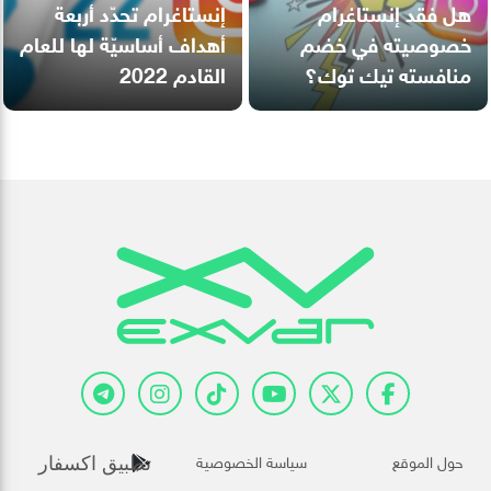
هل فقد إنستاغرام
إنستاغرام تحدّد أربعة
خصوصيته في خضم
أهداف أساسيّة لها للعام
منافسته تيك توك؟
القادم 2022
حول الموقع
سياسة الخصوصية
تطبيق اكسفار