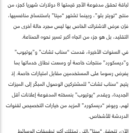
لباقة تحقق مدفوعة الأجر قيمتها 8 دولارات شهريا كجزء من
منتج “تويتر بلو”، وبينما تشتهر “ميتا” باستنساخ منافسيها،
فإن عرض الاشتراك الخاص بها ليس مجرد حالة أخرى من
التقليد، بل هو جزء من اتجاه أكبر تسير نحوه الصناعة.
في السنوات الأخيرة، قدمت “سناب تشات” و”يوتيوب”
و”ديسكورد” منتجات خاصة أو وسعت نطاق خدماتها بما
يفرض رسوما على المستخدمين مقابل امتيازات خاصة. إذ
يتيح “سناب تشات” للمشتركين الوصول المبكّر إلى الميزات
الجديدة، ويقدم “يوتيوب” بنسخته المدفوعة إعلانات أقل
لهم، ويوفر “ديسكورد” المزيد من خيارات التخصيص لقنوات
الدردشة للأشخاص.
الآن، تتحقق “ميتا”،التي تمتلك أكبر تطبيقات الوسائط