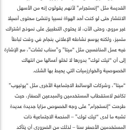
القديمة مثل “إنستجرام” لأنهم يقولون إنه من الأسهل
الانتشار حتى لو كنت أحد الهواة نسبيا وتنشئ محتوى أصيلا
غير مروج، وحتى الآن، لا يحتوي التطبيق على نموذج اشتراك
متميز، ولكنه يوسع نشاطه الإعلاني بنجاح في وقت تباطأ
فيه عمل المنافسين مثل “ميتا” و”سناب تشات”، مع الإشارة
إلى أن “تيك توك” بدورها لا تخلو أعمالها من انتهاك
الخصوصية والخوارزميات التي يحيط بها الشك.
“ميتا”، وشركات الوسائط الاجتماعية الأخرى مثل “يوتيوب”
تكافح لاستقطاب المستخدمين والمبدعين الصغار، حيث
طرحت “إنستجرام” على وجه الخصوص مزايا جديدة عديدة
تشبه ما لدى “تيك توك” – المنصة الاجتماعية ذات
المستخدمين الأصغر سنا – لذلك من الضروري أن يتأكد