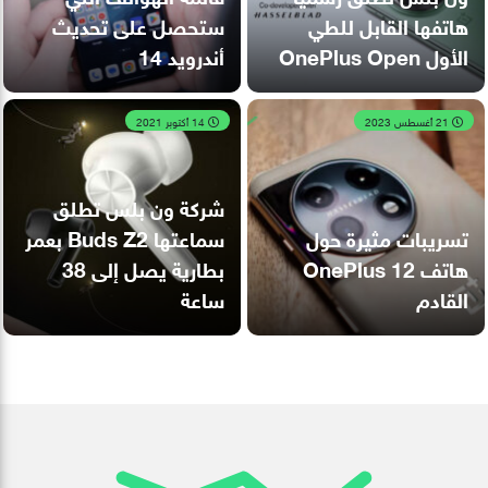
هاتفها القابل للطي
ستحصل على تحديث
الأول OnePlus Open
أندرويد 14
21 أغسطس 2023
14 أكتوبر 2021
شركة ون بلس تطلق
تسريبات مثيرة حول
سماعتها Buds Z2 بعمر
هاتف OnePlus 12
بطارية يصل إلى 38
القادم
ساعة