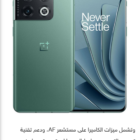
وتشمل ميزات الكاميرا على مستشعر AF، ودعم تقنية
تحسين التصوير من Hasselblad، وتدعم تسجيل فيديو