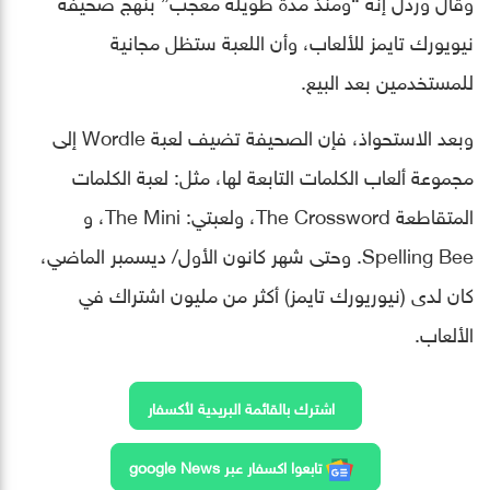
وقال وردل إنه “ومنذ مدّة طويلة مُعجب” بنهج صحيفة
نيويورك تايمز للألعاب، وأن اللعبة ستظل مجانية
للمستخدمين بعد البيع.
وبعد الاستحواذ، فإن الصحيفة تضيف لعبة Wordle إلى
مجموعة ألعاب الكلمات التابعة لها، مثل: لعبة الكلمات
المتقاطعة The Crossword، ولعبتي: The Mini، و
Spelling Bee. وحتى شهر كانون الأول/ ديسمبر الماضي،
كان لدى (نيوريورك تايمز) أكثر من مليون اشتراك في
الألعاب.
اشترك بالقائمة البريدية لأكسفار
تابعوا اكسفار عبر google News