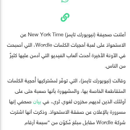
أعلنت صحيفة (نيويورك تايمز) New York Time عن
الاستحواذ على لعبة أحجيات الكلمات Wordle، التي أصبحت
في الآونة الأخيرة أحدث ألعاب الفيديو التي أدمن عليها كثيرٌ
من الناس.
وقالت (نيويورك تايمز)، التي توفّر لمشتركيها أُحجية الكلمات
المتقاطعة الخاصة بها، والمشهورة بأنها صعبة حتى على
أولئك الذين لديهم مخزون لغوي ثري، في
بيان
صحفي إنها
مسرورة بالإعلان عن صفقة الاستحواذ. وذكرت أنها اشترت
شركة Wordle مقابل مبلغ مُكوّن من “سبعة أرقام