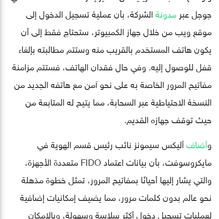
جوجل عبر
مدونة
الشركة، بأن عملية تسجيل الدخول إلى
موقع ويب من خلال جهاز الكمبيوتر، ستحتاج فقط إلى أن
يكون هاتف المستخدم بالقريب منه وستتم مطالبته بإلغاء
قفل للوصول إليه. وفي حال فقدان الهاتف، فستتم مزامنة
مفاتيح المرور الخاصة به على نحو آمن مع هاتفه الجديد من
النسخة الاحتياطية عبر السحابة، مما يتيح له المتابعة من
حيث توقف جهازه القديم.
و
أضاف
أليكس سيمونز نائب رئيس قسم الهوية في
مايكروسوفت، بأن بيانات اعتماد FIDO متعددة الأجهزة،
والتي يشار إليها أحيانًا بمفاتيح المرور، تمثل خطوة مذهلة
نحو عالم بدون كلمات مرور، مما يضيف إمكانيات إضافية
لعمليات تسجيل دخول أكثر سلاسة وسهولة، وبالإمكان