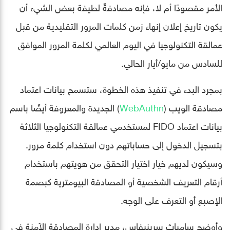
الأمر مقصودًا أم لا، فإنه مصادفةً لطيفة بعض الشيء أن
يكون تاريخ إعلان إنهاء زمن كلمات المرور التقليدية من قبل
عمالقة التكنولوجيا في اليوم العالمي لكلمة المرور الموافق
للسادس من مايو/أيار الحالي.
بمجرد البدء في تنفيذ هذه الخطوة، ستسمح بيانات اعتماد
مصادقة الويب (
WebAuthn
) الجديدة والمعروفة أيضًا باسم
بيانات اعتماد FIDO لمستخدمي عمالقة التكنولوجيا الثلاثة
بتسجيل الدخول إلى حساباتهم دون استخدام كلمة مرور.
وسيكون لديهم خيار اختيار التحقق من هويتهم باستخدام
أرقام التعريف الشخصية أو المصادقة البيومترية كبصمة
الإصبع أو التعرف على الوجه.
وأوضح سامباث سرينيفاس، مدير إدارة المصادقة الآمنة في