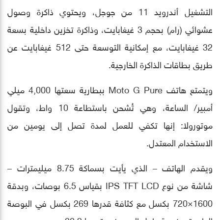
التشغيل أندرويد 11 من جوجل، ويحتوي ذاكرة وصول
عشوائي (رام) بحجم 3 غيغابايت، وذاكرة تخزين داخلية بسعة
32 غيغابايت، مع إمكانية التوسعة حتى 512 غيغابايت عن
طريق بطاقات الذاكرة الخارجية.
ويتمتع هاتف Moto G Pure ببطارية سعتها 4,000 ميلي
أمبير/ الساعة، وهي تُشحن باستطاعة 10 واط، وتقول
موتورولا: إنها تكفي للعمل لمدة تصل إلى يومين من
الاستخدام المعتدل.
ويقدم الهاتف – الذي يأيت بسماكة 8.75 ميليمترات –
شاشة من نوع IPS TFT LCD بقياس 6.5 بوصات، وبدقة
1600×720 بكسل مع كثافة قدرها 269 بكسل في البوصة
الواحدة، ونسبة طول إلى عرض قدرها 20:9.