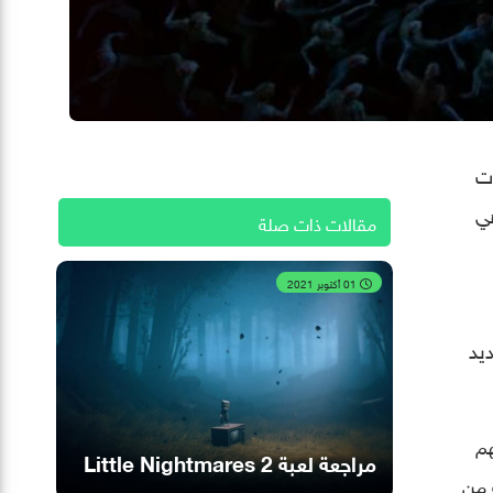
ات
هي
مقالات ذات صلة
01 أكتوبر 2021
عديد
هم
مراجعة لعبة Little Nightmares 2
 من