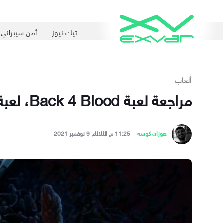
تيك نيوز
أمن سيبراني
ألعاب
مراجعة لعبة Back 4 Blood، لعبة فوضوية بمتعة ضئيلة
هوزان كوسه
11:25 م, الثلاثاء, 9 نوفمبر 2021