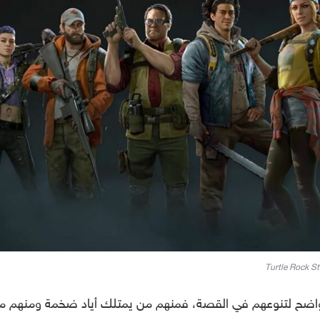
Turtle Rock S
كر سبب واضح لتنوعهم في القصة، فمنهم من يمتلك أياد ضخمة ومنهم م