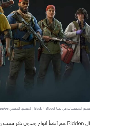
جميع الشخصيات في لعبة Back 4 Blood | المصدر: المصدر:
tudios
ال Ridden هم أيضاً أنواع وبدون ذ