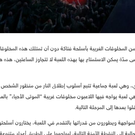
من المخلوقات الغريبة بأسلحة فتاكة دون أن تمتلك هذه المخلوق
مدّة يمكن الاستمتاع بها بهذه اللعبة لا تتجاوز الساعتين، هذه 
وبر من العام الجاري، وهي لعبة جماعية تتبع أسلوب إطلاق النار من منظور الشخص
ل، تم تطويرها من شركة Turtle Rock وهي لعبة يواجه فيها اللاعبون مخلوقات غريبة “الموتى الأحياء” بال
 بعدها إلى المرحلة التالية.
لمواجهة ويطورون من قدراتها بالتقدم في اللعبة، يختارون أسلحت
ة إلى النقطة الآمنة التالية، ليواجهوا على الطريق أعداد متنوعة