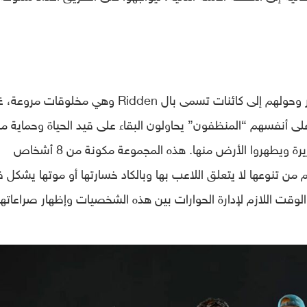
طفيلي قدم إلى الكوكب وأصاب معظم البشر وحولهم إلى كائنات تسمى بال Ridden وهي مخلوقا
لى أنفسهم “المنظفون” يحاولون البقاء على قيد الحياة وحماية ما
تبقى من البشر ليواجهوا هذه المخلوقات الشريرة ويطهروا الأرض منها. هذه المجموعة مكونة من 8 أشخاص
نوعها لا يتعلق اللاعب بها وبالكاد خسارتها أو موتها يشكل فار
الوقت اللازم لإدارة الحوارات بين هذه الشخصيات وإظهار صراعاتها