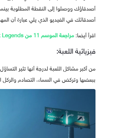
أصدقاؤك ووصلوا إلى النقطة المطلوبة بينما
أصدقائك في الفيديو الذي يلي عبارة أن المهمة
اقرأ أيضا:
مراجعة الموسم 11 من Apex Legends
فيزيائية اللعبة:
ببعضها وتركض في السماء، التصادم والركل ال