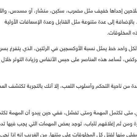
 سلاحين إحداها خفيف مثل مضرب، سكين، منشار، أو مسدس، والآ
الإضافة إلى عدة متنوعة مثل القنابل وعدة الإسعافات الأولية
 المخلوقات.
لكل واحد خط يمثل نسبة الأوكسجين في الرئتين، الذي يتفرغ بسر
لركض، تُساعد هذه العناصر على حبس الأنفاس وزيادة التوتر خلال
يدة من ناحية التحكم وأسلوب اللعب، إلا أنك بالتجربة تكتشف العد
أي متى تكتمل المهمة ومتى تفشل، ففي حين يبدو أن المهمة تكت
رة ومن ثم إغلاقهم للباب، توجد بعض المهمات التي يجب فيها تدم
فلي منها لقتل كل المخلوقات على متنها. من الغريب إنه إذا نجى