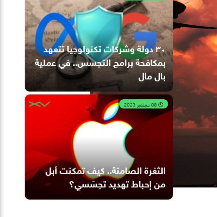
٣٠ دولة وشركات تكنولوجيا تتعهد
بمكافحة برامج التجسس.. في عملية
بال مال
08 سبتمبر 2023
الثغرة الصامتة.. كيف تمكنت أبل
من إحباط تهديد تجسّسي؟