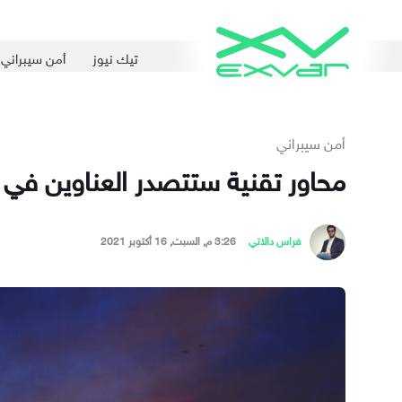
تيك نيوز
أمن سيبراني
أمن سيبراني
محاور تقنية ستتصدر العناوين في ا
فراس دالاتي
3:26 م, السبت, 16 أكتوبر 2021