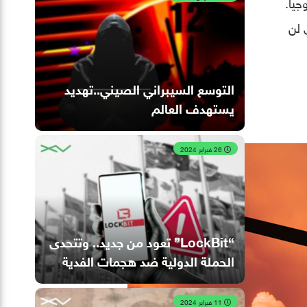
جيا.
 لن
التوسع السيبراني الصيني..تهديد
يستهدف العالم
26 فبراير 2024
“LockBit” تعود من جديد.. وتتحدى
الحملة الدولية ضد هجمات الفدية
11 فبراير 2024