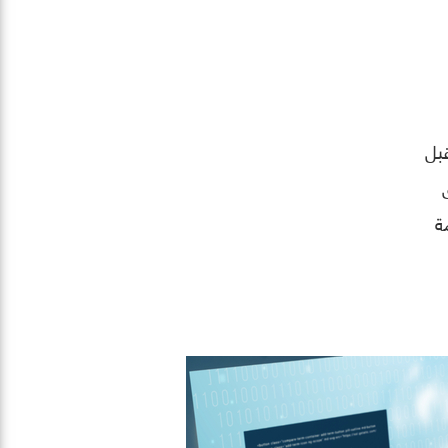
قبل
ة