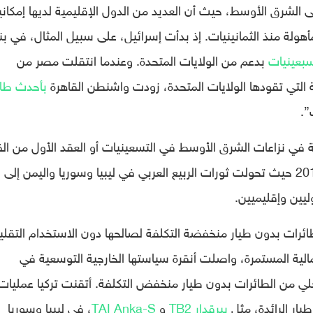
 الشرق الأوسط، حيث أن العديد من الدول الإقليمية لديها إمكاني
أهولة منذ الثمانينيات. إذ بدأت إسرائيل، على سبيل المثال، في بنا
بعينيات
بدعم من الولايات المتحدة. وعندما انتقلت مصر من
ة التي تقودها الولايات المتحدة، زودت واشنطن القاهرة
بأحدث طائ
”.
 في نزاعات الشرق الأوسط في التسعينيات أو العقد الأول من ال
الحادي والعشرين. لكن تغير الوضع كليًا في 2010 حيث تحولت ثورات الربيع العربي في ليبيا وسوريا واليمن إلى
يين وإقليميين.
الطائرات بدون طيار منخفضة التكلفة لصالحها دون الاستخدام التقل
مالية المستمرة، واصلت أنقرة سياستها الخارجية التوسعية في
حلي من الطائرات بدون طيار منخفض التكلفة. أتقنت تركيا عمليات
يار الرائدة، مثل
بيرقدار TB2
و
TAI Anka-S
، في ليبيا وسوريا