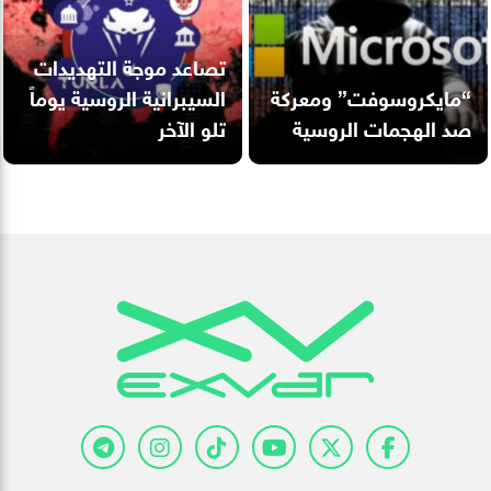
تصاعد موجة التهديدات
“مايكروسوفت” ومعركة
السيبرانية الروسية يوماً
صد الهجمات الروسية
تلو الآخر