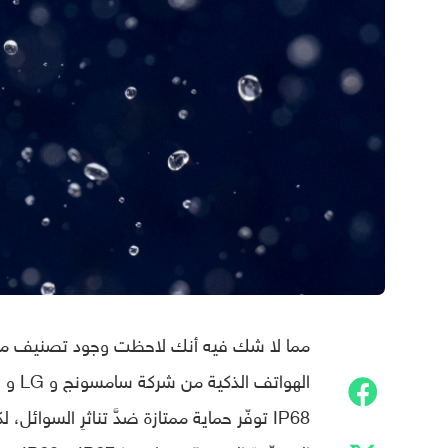
IP68 توفّر حماية ممتازة ضدَّ تناثرِ الس