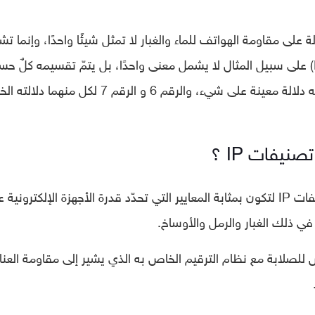
لة على مقاومة الهواتف للماء والغبار لا تمثل شيئًا واحدًا، وإنما تش
إلى أكثر من شيء مختلف، حيث إنّ رمز (IP67) على سبيل المثال لا يشمل معنى واحدًا، بل يتمّ تقسيمه كلٌ
المعنى الدال عليه، بمعنى أبسط فإن رمز IP له دلالة معينة على شيء، والرقم 6 و الرقم 7 لكل م
نيفات IP ؟
) تصنيفات IP لتكون بمثابة المعايير التي تحدّد قدرة الأجهزة الإلكترونية 
 في ذلك الغبار والرمل والأوساخ.
الأساس كمقياس للصلابة مع نظام الترقيم الخاص به الذي يشير إلى مقاومة العن