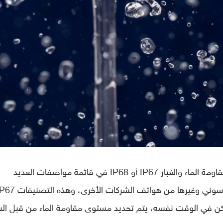
مما لا شك فيه أنك لاحظت وجود تصنيف مقاومة الماء والغبار IP67 أو IP68 في قائمة مواصفات العديد
وائل، لكن في الوقت نفسه، يتم تحديد مستوى مقاومة الماء من قبل ال