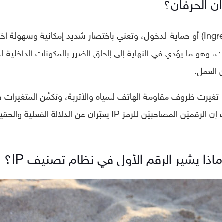
يختصر الحرفان في IP عبارة (Ingress Protection) أو حماية الدخول، وتعني باختصار شديد إمكانية وسهولة 
زك، وهو ما يؤدي في النهاية إلى إلحاق الضرر بالمكونات الداخلية لل
 العمل.
 ثابتٌ لا يتغير، مهما تغيرت ظروف مقاومة الهاتف للمياه والأتربة، وتكمُن المتغيرات
الرقميْن التالييْن للرمز وليس الرمز نفسه، حيث إن الرقميْن المصاحبيْن للرمز IP يعبّران عن الدلالة الفعلي
اذا يشير الرقم الأول في نظام تصنيف IP؟