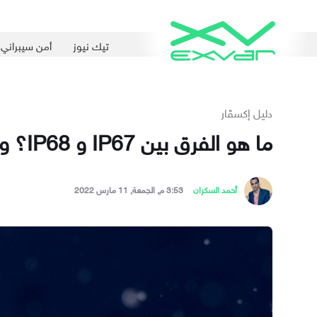
تيك نيوز
أمن سيبراني
دليل إكسڤار
ما هو الفرق بين IP67 و IP68؟ وهل يوجد هاتفٌ ذكي مقاومٌ للماء كليًا؟
أحمد السكران
3:53 م, الجمعة, 11 مارس 2022