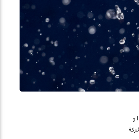
الهواتف الذكية من شركة سامسونج و LG و سوني وغيرها من هواتف الشركات الأخرى، وهذه التصنيفات IP67 و
شركة