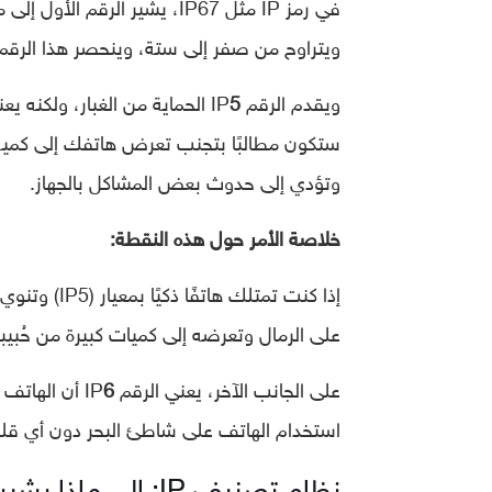
في رمز IP مثل IP67، يشير الر
ويتراوح من صفر إلى ستة، وينحصر هذا الرقم عادة
ويقدم الرقم IP
5
الحماية من الغبار، ولكنه يعن
ستكون مطالبًا بتجنب تعرض هاتفك إلى كمية كب
وتؤدي إلى حدوث بعض المشاكل بالجهاز.
خلاصة الأمر حول هذه النقطة:
إذا كنت تمت
على الرمال وتعرضه إلى كميات كبيرة من حُبيبا
على الجانب الآخر، يعني الرقم IP
6
أن الهاتف م
استخدام الهاتف على شاطئ البحر دون أي قلق ع
نظام تصنيف IP: إلى ماذا يشير الرقم الثاني؟