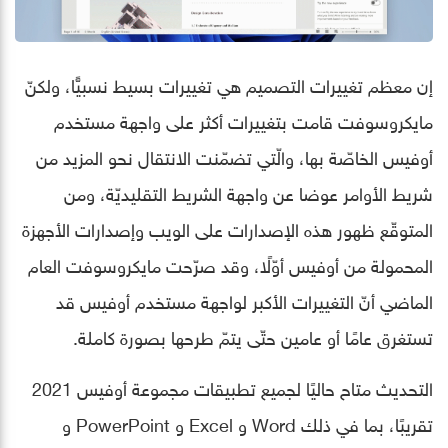
إن معظم تغييرات التصميم هي تغييرات بسيط نسبيًّا، ولكنّ
مايكروسوفت قامت بتغييرات أكثر على واجهة مستخدم
أوفيس الخاصّة بها، والّتي تضمّنت الانتقال نحو المزيد من
شريط الأوامر عوضا عن واجهة الشريط التقليديّة، ومن
المتوقّع ظهور هذه الإصدارات على الويب وإصدارات الأجهزة
المحمولة من أوفيس أوّلًا، وقد صرّحت مايكروسوفت العام
الماضي أنّ التغييرات الأكبر لواجهة مستخدم أوفيس قد
تستغرق عامًا أو عامين حتّى يتمّ طرحها بصورة كاملة.
التحديث متاح حاليًا لجميع تطبيقات مجموعة أوفيس 2021
تقريبًا، بما في ذلك Word و Excel و PowerPoint و