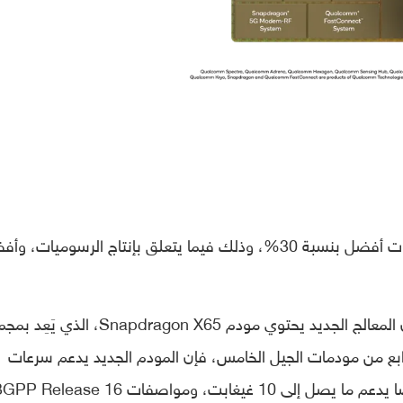
وبحسب كوالكوم، فإن وحدة معالجة الرسوميات أفضل بنسبة 30%، وذلك فيما يتعلق بإنتاج الرسوميات،
وفيما يتعلق بشبكات الجيل الخامس 5G، فإن المعالج الجديد يحتوي مودم napdragon X65
رابع من مودمات الجيل الخامس، فإن المودم الجديد يدعم سرعات
mmWave، و Sub-6GHz الحالية، ولكنه أيضًا يدعم ما يصل إلى 10 غيغابت، ومواصفات  Release 16