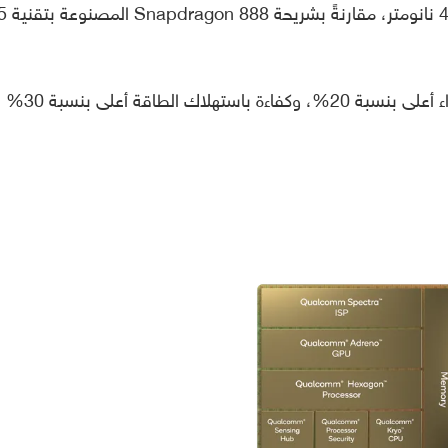
وتمتاز الشريحة الجديدة بأنها مصنوعة بتقنية 4 نانومتر، مقارنةً بشريحة on 888
وبناءً على هذا التغييرات، فإن كوالكوم تَعِد بأداء أعلى بنسبة 20%، وكفاءة باستهلاك الطاقة أعلى بنسبة 30%