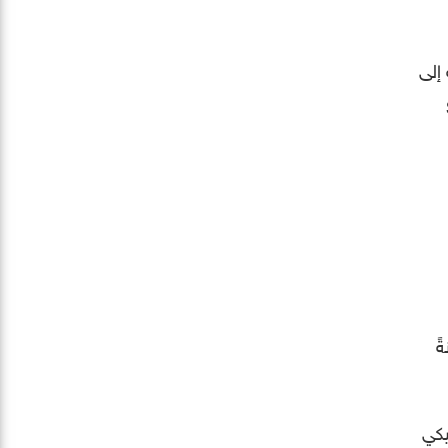
أحدث، بالإضافة إلى
S
18 بت، مقارنةً
الديناميكي