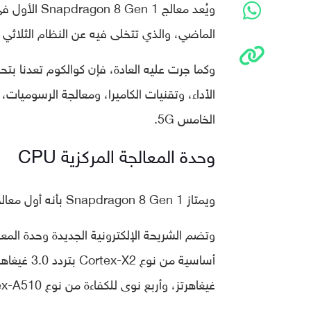
ويُعد معالج 
الماضي، والذي تتخلى فيه عن النظام الثلاثي ا
الأداء، وتقنيات الكاميرا، ومعالجة الرسوميات
الخامس 5G.
وحدة المعالجة المركزية CPU
ويمتاز Snapdragon 8 Gen 1 بأنه أول معالج من كوالكوم في استخدام معمارية Armv9 من شركة ARM.
غيغاهرتز، وأربع نوى للكفاءة من نوع Cortex-A510 بتردد 1.8 غيغاهرتز.