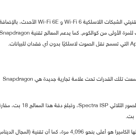
ويدعم معالج Snapdragon 8 Gen 1 أيضًا تقنيتي الشبكات اللاسلكية Wi-Fi 6 و Wi-Fi 6E ال
تقنية البلوتوث Bluetooth LE Audio، وذلك للمرة الأولى من كوالكوم. كما يدعم المعالج تقنية napdragon
وفيما يتعلق بقدرات التصوير، فإن كوالكوم جمعت تلك القدرات تحت علامة تجارية جديدة هي Snapdragon
وتأتي Snapdragon Sight مع معالج إشارة الصور الثلاثي Spectra ISP، وتبلغ دقة هذا المعالج 
وبدقة 18 بت، فإن مقدار البيانات التي تلتقطها الكاميرا هو أعلى بنحو 4,096 مرة، كما أن تقنية (المجال 