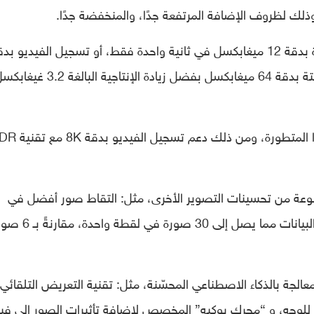
ويسمح معالج ISP الثلاثي بالتقاط 240 صورة بدقة 12 ميغابكسل في ثانية واحدة فقط، أو تسجيل الفيديو ب
8K مع تقنية HDR، وذلك مع التقاط صور ثابتة بدقة 64 ميغابكسل بفضل زيادة الإنتاجية البالغة .2
وتقدم كوالكوم أيضًا المزيد من ميزات الكاميرا المتطورة، ومن ذلك 
Snapdrag بمجموعة متنوعة من تحسينات التصوير الأخرى، مثل: التقاط صور أفضل في
ظروف الإضافة المنخفضة، وذلك باستخدام البيانات مما 
عالجة بالذكاء الاصطناعي المحسّنة، مثل: تقنية التعريض التلقائي
ئي للوجه، و “محرك بوكيه” المخصص لإضافة تأثيرات الصور إلى في