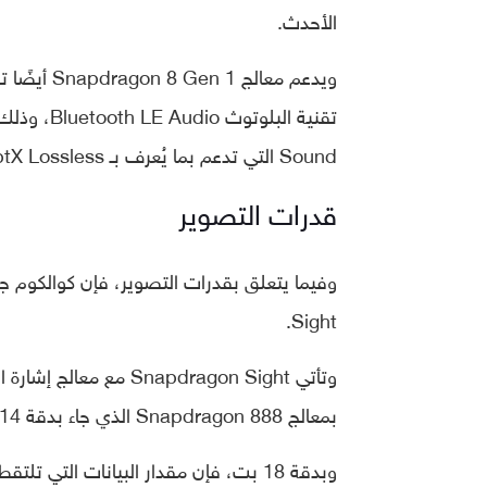
الأحدث.
Sound التي تدعم بما يُعرف بـ AptX Lossless التي تسمح نقل الصوت لاسلكيًا بدون أي فقدان للبيانات.
قدرات التصوير
Sight.
بمعالج Snapdragon 888 الذي جاء بدقة 14 بت.