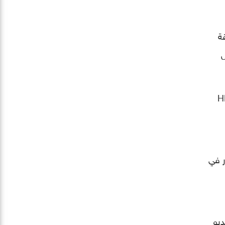
دقة
3 غيغابكسل
دعم تسجيل الفيديو بدقة 8K مع تقنية HDR
يصل إلى 30 صورة في لقطة واحدة، مقارنةً بـ 6 صور في
ديو