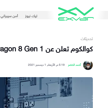
تيك نيوز
أمن سيبراني
تحديثات
كوالكوم تعلن عن ‏Snapdragon 8 Gen 1‎‏ … معالج الهواتف الرائدة في 2022‏
أحمد الخضر
5:19 م, الأربعاء, 1 ديسمبر 2021