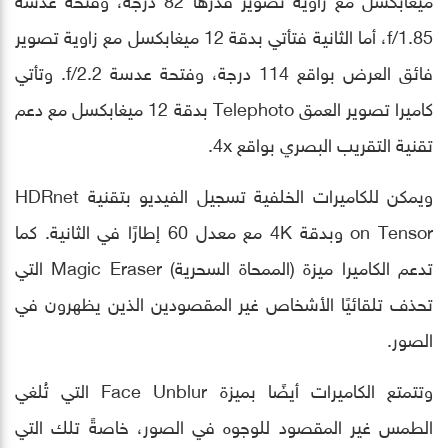
f/1.85، أما الثانية فتأتي بدقة 12 ميغابكسل مع زاوية تصوير
فائق العرض بواقع 114 درجة، وفتحة عدسة f/2.2. وتأتي
كاميرا تصوير العمق Telephoto بدقة 12 ميغابكسل مع دعم
تقنية التقريب البصري بواقع 4x.
ويمكن للكاميرات الخلفية تسجيل الفيديو بتقنية HDRnet
on Tensor وبدقة 4K مع معدل 60 إطارًا في الثانية. كما
تدعم الكاميرا ميزة (الممحاة السحرية) Magic Eraser التي
تحذف تلقائيًا الأشخاص غير المقصودين الذين يظهرون في
الصور.
وتتمتع الكاميرات أيضًا بميزة Face Unblur التي تُلغي
الطمس غير المقصود للوجوه في الصور، خاصةً تلك التي