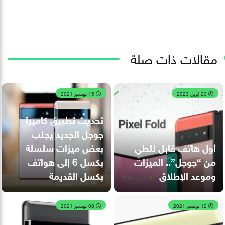
مقالات ذات صلة
20 أبريل 2023
15 نوفمبر 2021
تحديث تطبيق كاميرا
جوجل الجديد يجلب
أول هاتف قابل للطي
بعض ميزات سلسلة
من “جوجل”.. الميزات
بكسل 6 إلى هواتف
وموعد الإطلاق
بكسل القديمة
12 نوفمبر 2021
08 نوفمبر 2021