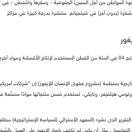
وة المواطن من أجل الصين) الحقوقية – ومقرها واشنطن – في ت
 أغسطس 2019 أن عمالة السُخرة (بدون أجر) في شينجيانغ، منتشرة بدرجة كبيرة في مراكز
غور
وأشار تقرير المنظمة إلى أن إقليم شينجيانغ ينتج 84 في المئة من القطن المستخدم لإنتاج الأقمشة ومواد أخر
خارجية بمنظمة (مشروع حقوق الإنسان للإيغور) إن “شركات أمريكي
 وتومي هيلفيغر، ونايكي، تستخدم ضمن منتجاتها موادًا مصنّعة ف
 التقرير الذي نشره (المعهد الأسترالي للسياسة الإستراتيجية) مطلع
فضح كثيرًا من التفاصيل، مثل أن بكين لم تكتفِ بإجبار الإيغور على العمل بالسُخ