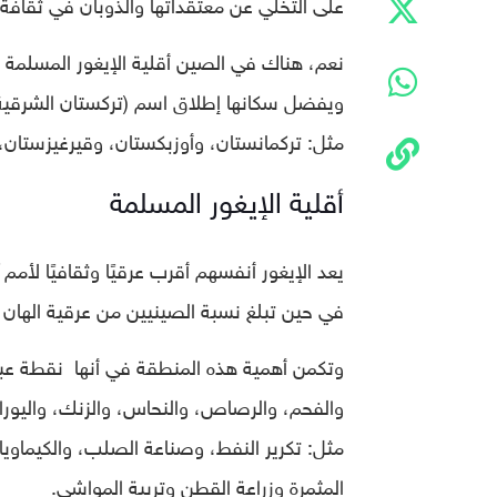
على التخلي عن معتقداتها والذوبان في ثقافة
نعم، هناك في الصين أقلية الإيغور المسلمة ا
ويفضل سكانها إطلاق اسم (تركستان الشرقية) 
مثل: تركمانستان، وأوزبكستان، وقيرغيزستان، 
أقلية الإيغور المسلمة
في حين تبلغ نسبة الصينيين من عرقية الهان نحو 40 في المئة. ويقع إقليم شينجيانغ في أقصى الغر
وتكمن أهمية هذه المنطقة في أنها نقطة عبور 
والفحم، والرصاص، والنحاس، والزنك، واليوراني
مثل: تكرير النفط، وصناعة الصلب، والكيماوي
المثمرة وزراعة القطن وتربية المواشي.