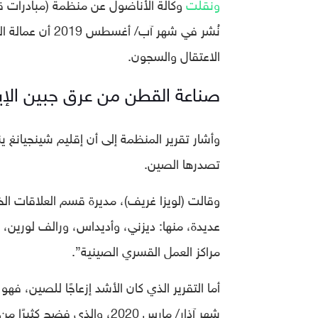
ونقلت
وكالة الأناضول عن منظمة (مبادرات ق
نُشر في شهر آب/
الاعتقال والسجون.
صناعة القطن من عرق جبين الإي
تصدرها الصين.
وقالت (لويزا غريف)، مديرة قسم العلاقات ال
عديدة، منها: ديزني، وأديداس، ورالف لورين،
مراكز العمل القسري الصينية”.
أما التقرير الذي كان الأشد إزعاجًا للصين، فهو
شهر آذار/ مارس 2020، والذي 