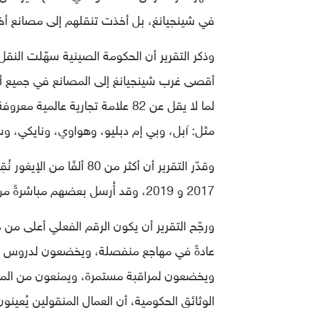
في شينجيانغ، بل أخذت تنقلهم إلى مصانع أخ
وذكر التقرير أن الحكومة الصينية سهّلت النق
أقصى غرب شينجيانغ إلى المصانع في جميع أنح
لما لا يقل عن 82 علامة تجارية 
مثل: آبل، وبي إم دبليو، وهواوي، ونايكي،
وقدّر التقرير أن أكثر من
2017 و 2019، وقد أُرسل بعضهم مباشرةً من معسكرات الاعتقال.
ورجّح التقرير أن يكون الرقم الفعلي أعلى من 
عادةً في مهاجع منفصلة، ويخضعون لدروس خاص
ويخضعون لمراقبة مستمرة، ويمنعون من المشار
الوثائق الحكومية، أن العمال المنقولين يُعين