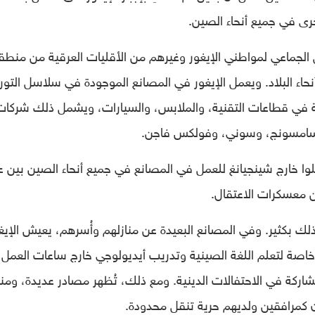
رى في جميع أنحاء الصين.
ل الجماعي لمواطني الإيغور وغيرهم من الأقليات العرقية من منطق
اء البلاد. ويعمل الإيغور في المصانع الموجودة في سلاسل التور
عالمية معروفة في قطاعات التقنية، والملابس، والسيارات، ويشمل ذلك شركات
 وسامسونج، وسوني، وفولكس فاجن.
 80 ألفًا من الإيغور نُقِلوا خارج شينجيانغ للعمل في المصانع في جميع أنحاء الصين بين
ذلك بكثير. وفي المصانع البعيدة عن منازلهم وأُسرهم، يعيش الإيغ
ة لتعلم اللغة الصينية وتدريب أيديولوجي خارج ساعات العمل،
كة في الاحتفالات الدينية. ومع ذلك، تُظهر مصادر عديدة، ومنه
ون كمرافقين ولديهم حرية تنقل محدودة.