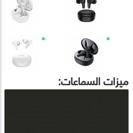
ميزات السماعات:
وأشارت HTC أنّ عمر البطّاريّة يصل حتّى 86 ساعة مع علبة 
الشحن، أمّا عمر بطّاريّة السمّاعة بدون علبة الشحن تستمرّ حتّى 
4.5 ساعات بشحنةٍ واحدةٍ مع تشغيل ميّزة إلغاء الضوضاء النشط، 
وحوالي 5.5 ساعة إذا تمّ إيقاف تشغيل ميّزة إلغاء الضوضاء، 
وسيتمّ توصيل السمّاعة عبر تقنيّة Bluetooth 5.0، ولديها نظام 
تحكم باللمس وبالإيماءات، فبنقرةٍ بسيطةٍ يمكن تشغيلها أو 