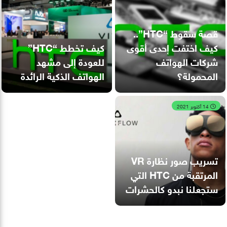
قصة سقوط “HTC”..
كيف اختفت إحدى أقوى
كيف تخطط “HTC”
شركات الهواتف
للعودة إلى مشهد
المحمولة؟
الهواتف الذكية الرائدة
14 أكتوبر 2021
تسريب صور نظارة VR
المرتقبة من HTC التي
ستجعلنا نبدو كالحشرات