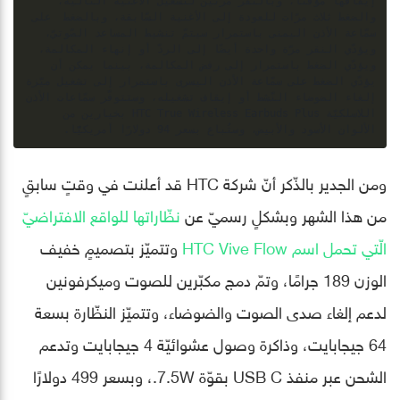
إيقافها مؤقّتًا، وبالنقر مرّتين لتشغيل الأغنية التالية، 
والضغط ثلاث مرّات للعودة إلى الأغنية السّابقة، وبالضغط  على 
سمّاعة الأذن اليمنى باستمرار سيتمّ تنشيط المساعد الصّوتيّ، 
ويؤدّي النقر مرّة واحدة أيضًا إلى الردّ أو إنهاء المكالمة، 
ويؤدّي الضغط باستمرار إلى رفض المكالمة، بينما يمكن أن 
يؤدّي الضغط على سمّاعة الأذن اليسرى باستمرار إلى تشغيل ميّزة 
إلغاء الضوضاء النّشط أو إيقاف تشغيله، وستتوفّر سمّاعات الأذن 
اللاسلكيّة HTC True Wireless Earbuds Plus بخيارين من 
الألوان الأسود والأبيض، وستُباع بسعر 94 دولارًا أمريكيًّا.
ومن الجدير بالذّكر أنّ شركة HTC قد أعلنت في وقتٍ سابقٍ
من هذا الشهر وبشكلٍ رسميّ عن
نظّاراتها للواقع الافتراضيّ
الّتي تحمل اسم HTC Vive Flow
وتتميّز بتصميمٍ خفيف
الوزن 189 جرامًا، وتمّ دمج مكبّرين للصوت وميكرفونين
لدعم إلغاء صدى الصوت والضوضاء، وتتميّز النظّارة بسعة
64 جيجابايت، وذاكرة وصول عشوائيّة 4 جيجابايت وتدعم
الشحن عبر منفذ USB C بقوّة 7.5W.، وبسعر 499 دولارًا