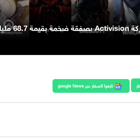
مايكروسوفت تستحوذُ على شركة Activision بصفقة ضخمة بقيم
ار
تابعوا اكسفار عبر google News