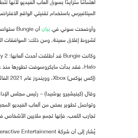
اهتمامًا متزايدًا بسوق ألعاب الفيديو لأنها 
الميتافيرس باستخدام تقنيتي الواقع الافتراضي، 
وأوضحت سوني في
بيان
أن ungie
لشروط إغلاق معينة، ومن ذلك: الموافقات التن
(إكس بوكس) Xbox، وويندوز عام 2021 الفائت.
وتواصل تطوير بعض من ألعاب الفيديو المحبو
تجارب اللعب، فإنها تجمع ملايين الأشخاص في 