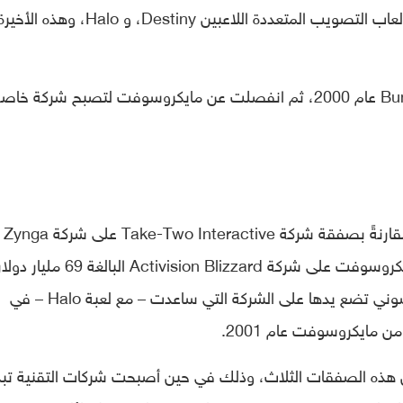
وتُشتهر Bungie بأنها الشركة التي تقف وراء ألعاب التصويب المتعددة اللاعبين Destiny، و Halo، وهذه الأخي
وكانت مايكروسوفت قد استحوذت على Bungie عام 2000، ثم انفصلت عن مايكروسوفت لتصبح شركة خاص
ومع أن هذه الصّفقة أصغر من حيث القيمة مقارنةً بصفقة شركة Take-Two Interactive على شركة Zynga
البالغة 12.7 مليار دولار، وصفقة استحواذ مايكروسوفت على شركة ivision Blizzard
أنها تمثّل أهمية خاصة بالنظر إلى أنها تجعل سوني تضع يدها على الشركة التي ساعدت – مع لعبة Halo – في
 عن هذه الصفقات الثلاث، وذلك في حين أصبحت شركات التقنية تب