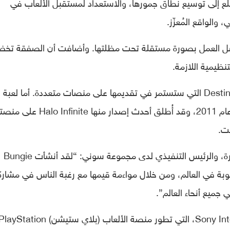
تتطلع إلى توسيع نطاق جمورها، والاستعداد لمستقبل الألعاب في
والواقع المُعزّز.
B ستواصل العمل بصورة مستقلة تحت مظلتها. وأضافت أن الصفقة تخض
ظيمية اللازمة.
وكانت Bungie قد أطلقت أحدث ألعابها: Destiny 2 التي ستستمر في تقديمها على منصات متعددة. أما لعبة
Halo، فقد بدأت مايكروسوفت تطورها منذ عام 2011، وقد أُطلق أحدث إصدار منها  Infinite
وقال (كينيشيرو يوشيدا) – رئيس مجلس الإدارة، والرئيس التنفيذي لدى مجموعة سوني: “لقد أنشأت Bungie
بة في العالم، ومن خلال مواءمة قيمها مع رغبة الناس في مشارك
جميع أنحاء العالم”.