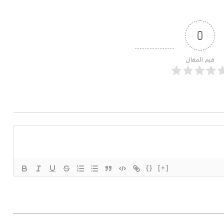
0
قيم المقال
{}
[+]