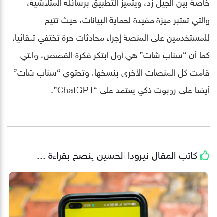
خاصة بين الجيل زد، ويتميز التطبيق برسائله المتلاشية،
والتي تعتبر ميزة مفيدة لحماية البيانات، حيث تتيح
للمستخدمين على المنصة إجراء محادثات حرة تختفي تلقائيا،
كما أن “سناب شات” هي أول ابتكر فكرة القصص، والتي
قامت كل المنصات الأخرى بنسخها، وتحتوي “سناب شات”
أيضا على روبوت ذكي يعتمد على “ChatGPT”.
كاتب المقال
نيرودا الحسين
ينصح بقراءة ...