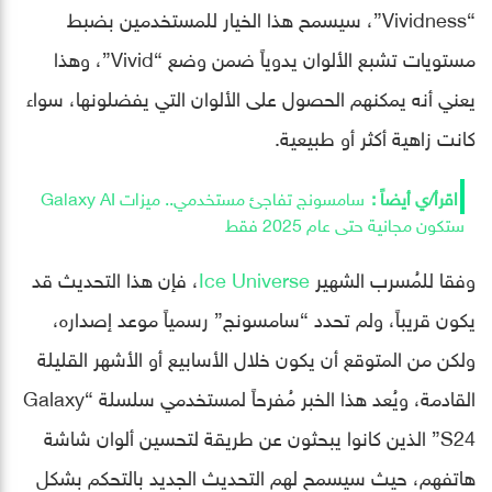
“Vividness”، سيسمح هذا الخيار للمستخدمين بضبط
مستويات تشبع الألوان يدوياً ضمن وضع “Vivid”، وهذا
يعني أنه يمكنهم الحصول على الألوان التي يفضلونها، سواء
كانت زاهية أكثر أو طبيعية.
سامسونج تفاجئ مستخدمي.. ميزات Galaxy AI
ستكون مجانية حتى عام 2025 فقط
وفقا للمُسرب الشهير
Ice Universe
، فإن هذا التحديث قد
يكون قريباً، ولم تحدد “سامسونج” رسمياً موعد إصداره،
ولكن من المتوقع أن يكون خلال الأسابيع أو الأشهر القليلة
القادمة، ويُعد هذا الخبر مُفرحاً لمستخدمي سلسلة “Galaxy
S24” الذين كانوا يبحثون عن طريقة لتحسين ألوان شاشة
هاتفهم، حيث سيسمح لهم التحديث الجديد بالتحكم بشكل