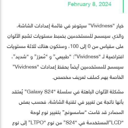
February 8, 2024
خيار “Vividness” سيتوفر في قائمة إعدادات الشاشة،
والذي سيسمح للمستخدمين بضبط مستويات تشبع الألوان
على مقياس من 0 إلى 100، وستكون هناك ثلاثة مستويات
افتراضية لـ “Vividness”: “طبيعي” و “مُعزز” و “شديد”،
سيسمح للمستخدمين أيضاً بحفظ إعدادات “Vividness”
الخاصة بهم كملف تعريف مخصص.
مشكلة الألوان الباهتة في سلسلة “Galaxy S24” يُعتقد
بأنها ناتجة عن تغيير في تقنية الشاشة، فحسب بعض
المصادر قد قامت “سامسونج” بتغيير نوع لوحة
“LCD”المستخدمة في “S24” من نوع “LTPO” إلى نوع