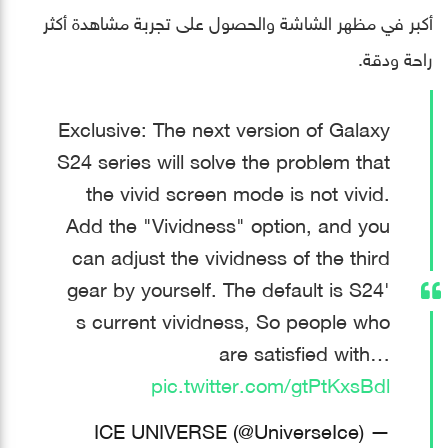
أكبر في مظهر الشاشة والحصول على تجربة مشاهدة أكثر
راحة ودقة.
Exclusive: The next version of Galaxy
S24 series will solve the problem that
the vivid screen mode is not vivid.
Add the "Vividness" option, and you
can adjust the vividness of the third
gear by yourself. The default is S24'
s current vividness, So people who
are satisfied with…
pic.twitter.com/gtPtKxsBdl
— ICE UNIVERSE (@UniverseIce)