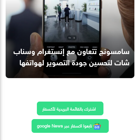
سامسونج تتعاون مع إنستغرام وسناب
شات لتحسين جودة التصوير لهواتفها
اشترك بالقائمة البريدية لأكسفار
تابعوا اكسفار عبر google News