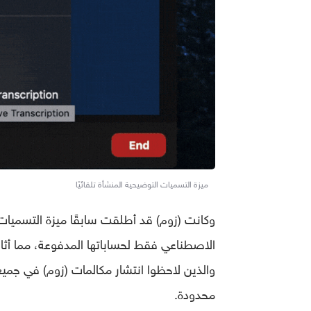
ميزة التسميات التوضيحية المنشأة تلقائيًا
وكانت (زوم) قد أطلقت سابقًا ميزة التسميات ال
الاصطناعي فقط لحساباتها المدفوعة، مما أثار 
والذين لاحظوا انتشار مكالمات (زوم) في جميع ا
محدودة.