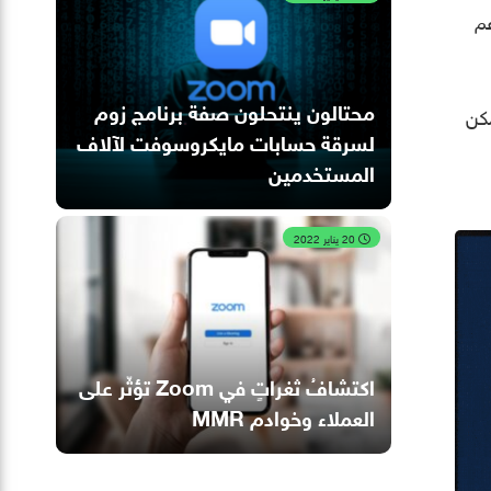
م
محتالون ينتحلون صفة برنامج زوم
مكن
لسرقة حسابات مايكروسوفت لآلاف
المستخدمين
20 يناير 2022
اكتشافُ ثغراتٍ في Zoom تؤثّر على
العملاء وخوادم MMR