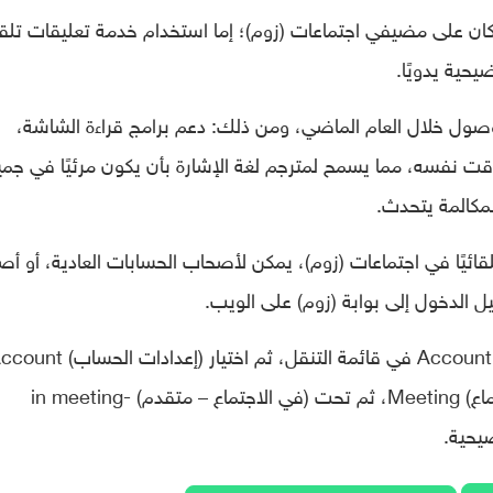
 كان على مضيفي اجتماعات (زوم)؛ إما استخدام خدمة تعليقات تلقا
يحية يدويًا.
وصول خلال العام الماضي، ومن ذلك: دعم برامج قراءة الشاشة،
ت نفسه، مما يسمح لمترجم لغة الإشارة بأن يكون مرئيًا في جمي
لمكالمة يتحدث.
قائيًا في اجتماعات (زوم)، يمكن لأصحاب الحسابات العادية، أو أ
 الدخول إلى بوابة (زوم) على الويب.
ثم البحث عن (إدارة الحساب) Account Management في قائمة التنقل، ثم اختيار (إعدادات 
Settings، ثم النقر على علامة التبويب (الاجتماع) Meeting، ثم تحت (في الاجتماع – متقدم) in meeting-