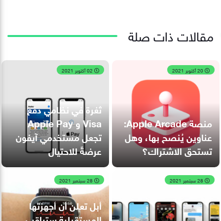
مقالات ذات صلة
20 أكتوبر 2021
02 أكتوبر 2021
ثغرة في نظامي دفع
منصة Apple Arcade:
Visa و Apple Pay
عناوين يُنصح بها، وهل
تجعل مستخدمي آيفون
تستحق الاشتراك؟
عرضةً للاحتيال
28 سبتمبر 2021
28 سبتمبر 2021
أبل تعلن أن أجهزتها
المستقبلية ستراقب