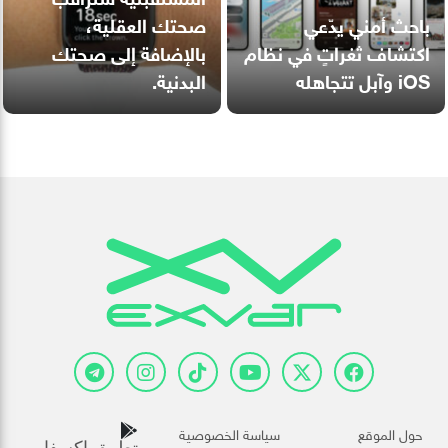
باحث أمني يدّعي
صحتك العقلية،
اكتشاف ثغراتٍ في نظام
بالإضافة إلى صحتك
iOS وآبل تتجاهله
البدنية.
حول الموقع
سياسة الخصوصية
تطبيق اكسفار